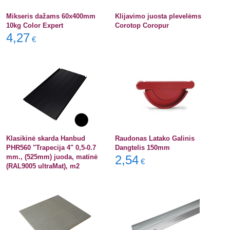
Mikseris dažams 60x400mm
Klijavimo juosta plevelėms
10kg Color Expert
Corotop Coropur
4,27
€
Klasikinė skarda Hanbud
Raudonas Latako Galinis
PHR560 "Trapecija 4" 0,5-0.7
Dangtelis 150mm
mm., (525mm) juoda, matinė
2,54
€
(RAL9005 ultraMat), m2