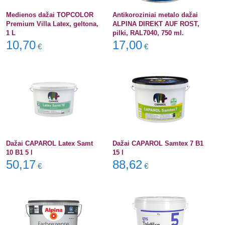
Medienos dažai TOPCOLOR
Antikoroziniai metalo dažai
Premium Villa Latex, geltona,
ALPINA DIREKT AUF ROST,
1 L
pilki, RAL7040, 750 ml.
10,70
17,00
€
€
Dažai CAPAROL Latex Samt
Dažai CAPAROL Samtex 7 B1
10 B1 5 l
15 l
50,17
88,62
€
€