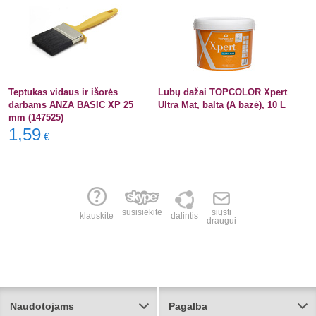
Teptukas vidaus ir išorės
Lubų dažai TOPCOLOR Xpert
darbams ANZA BASIC XP 25
Ultra Mat, balta (A bazė), 10 L
mm (147525)
1,59
€
susisiekite
siųsti
klauskite
dalintis
draugui
Naudotojams
Pagalba