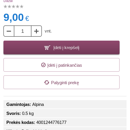
Dažai
9,00
€
vnt.
Įdėti į krepšelį
Įdėti į patinkančias
Palyginti prekę
Gamintojas:
Alpina
Svoris:
0.5 kg
Prekės kodas:
4001244776177