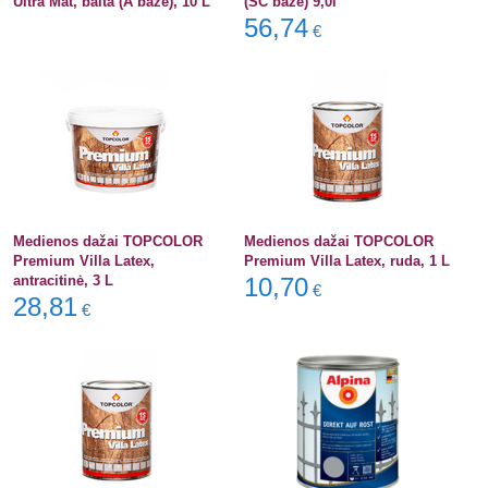
Ultra Mat, balta (A bazė), 10 L
(SC bazė) 9,0l
56,74
€
Medienos dažai TOPCOLOR
Medienos dažai TOPCOLOR
Premium Villa Latex,
Premium Villa Latex, ruda, 1 L
antracitinė, 3 L
10,70
€
28,81
€