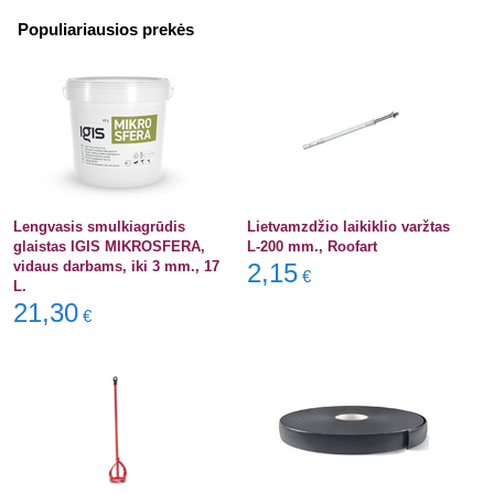
Populiariausios prekės
Lengvasis smulkiagrūdis
Lietvamzdžio laikiklio varžtas
glaistas IGIS MIKROSFERA,
L-200 mm., Roofart
vidaus darbams, iki 3 mm., 17
2,15
€
L.
21,30
€