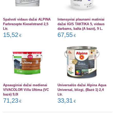
Spalvoti vidaus dažai ALPINA
Intensyviai plaunami matiniai
Farbrezepte Kieselstrand 2,5
dažai IGIS TAKTIKA 5, vidaus
Ltr.
darbams, balta (A bazė), 9 L.
15,52
67,55
€
€
Apsauginiai dažai medienai
Universalūs dažai Alpina Aqua
VIVACOLOR Villa Ultima (VC
Universal, blizgi, (Bazė 1) 2,4
bazė) 9,0l
Ltr.
71,23
33,31
€
€