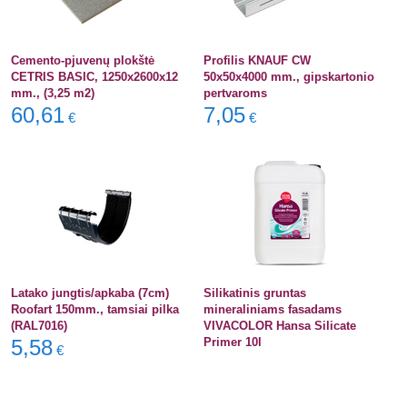
Cemento-pjuvenų plokštė
Profilis KNAUF CW
CETRIS BASIC, 1250x2600x12
50x50x4000 mm., gipskartonio
mm., (3,25 m2)
pertvaroms
60,61
7,05
€
€
Latako jungtis/apkaba (7cm)
Silikatinis gruntas
Roofart 150mm., tamsiai pilka
mineraliniams fasadams
(RAL7016)
VIVACOLOR Hansa Silicate
5,58
Primer 10l
€