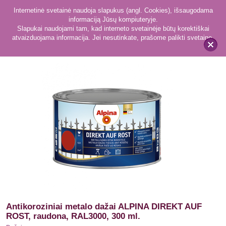
Internetinė svetainė naudoja slapukus (angl. Cookies), išsaugodama
informaciją Jūsų kompiuteryje.
Slapukai naudojami tam, kad interneto svetainėje būtų korektiškai
atvaizduojama informacija. Jei nesutinkate, prašome palikti svetainę.
384
Dažai
x
Antikoroziniai metalo dažai ALPINA DIREKT AUF
ROST, raudona, RAL3000, 300 ml.