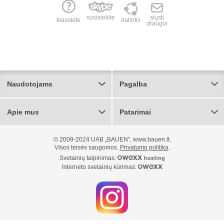
susisiekite
siųsti
klauskite
dalintis
draugui
Naudotojams
Pagalba
Apie mus
Patarimai
© 2009-2024 UAB „BAUEN”, www.bauen.lt.
Visos teisės saugomos.
Privatumo politika
.
Svetainių talpinimas:
Interneto svetainių kūrimas: