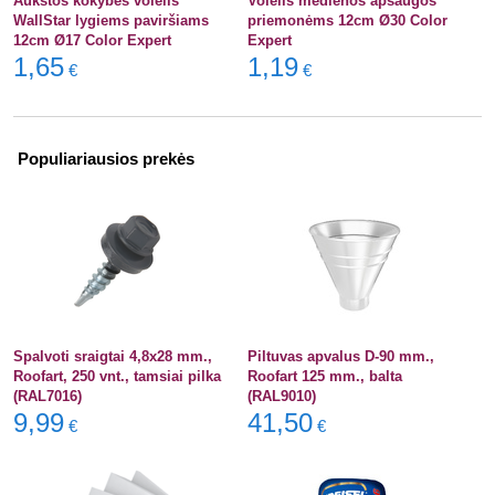
Aukštos kokybės volelis
Volelis medienos apsaugos
WallStar lygiems paviršiams
priemonėms 12cm Ø30 Color
12cm Ø17 Color Expert
Expert
1,65
1,19
€
€
Populiariausios prekės
Spalvoti sraigtai 4,8x28 mm.,
Piltuvas apvalus D-90 mm.,
Roofart, 250 vnt., tamsiai pilka
Roofart 125 mm., balta
(RAL7016)
(RAL9010)
9,99
41,50
€
€