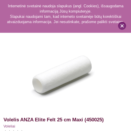
Internetinė svetainė naudoja slapukus (angl. Cookies), išsaugodama
informaciją Jūsų kompiuteryje.
Slapukai naudojami tam, kad interneto svetainėje būtų korektiškai
atvaizduojama informacija. Jei nesutinkate, prašome palikti svetainę.
51
Voleliai
x
Volelis ANZA Elite Felt 25 cm Maxi (450025)
Voleliai