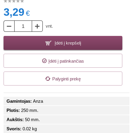
3,29
€
vnt.
Įdėti į krepšelį
Įdėti į patinkančias
Palyginti prekę
Gamintojas:
Anza
Plotis:
250 mm.
Aukštis:
50 mm.
Svoris:
0.02 kg