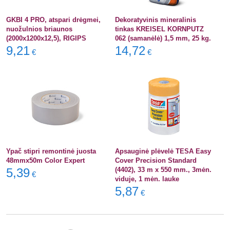
GKBI 4 PRO, atspari drėgmei,
Dekoratyvinis mineralinis
nuožulnios briaunos
tinkas KREISEL KORNPUTZ
(2000x1200x12,5), RIGIPS
062 (samanėlė) 1,5 mm, 25 kg.
9,21
14,72
€
€
Ypač stipri remontinė juosta
Apsauginė plėvelė TESA Easy
48mmx50m Color Expert
Cover Precision Standard
5,39
(4402), 33 m x 550 mm., 3mėn.
€
viduje, 1 mėn. lauke
5,87
€