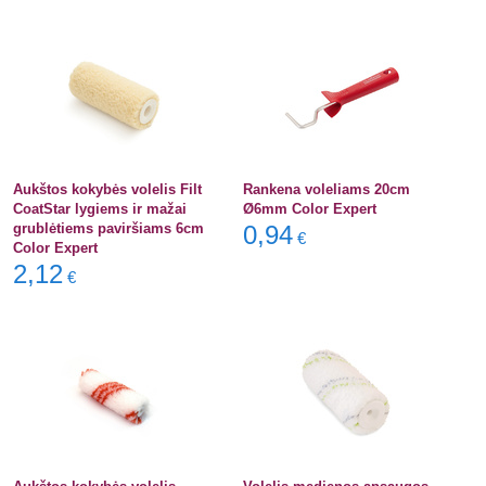
Aukštos kokybės volelis Filt
Rankena voleliams 20cm
CoatStar lygiems ir mažai
Ø6mm Color Expert
grublėtiems paviršiams 6cm
0,94
€
Color Expert
2,12
€