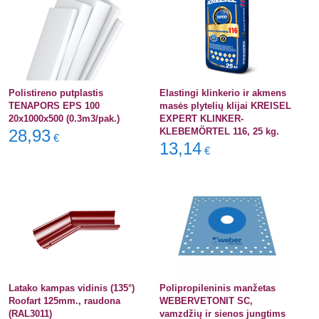
Polistireno putplastis
Elastingi klinkerio ir akmens
TENAPORS EPS 100
masės plytelių klijai KREISEL
20x1000x500 (0.3m3/pak.)
EXPERT KLINKER-
28,93
KLEBEMÖRTEL 116, 25 kg.
€
13,14
€
Latako kampas vidinis (135°)
Polipropileninis manžetas
Roofart 125mm., raudona
WEBERVETONIT SC,
(RAL3011)
vamzdžių ir sienos jungtims