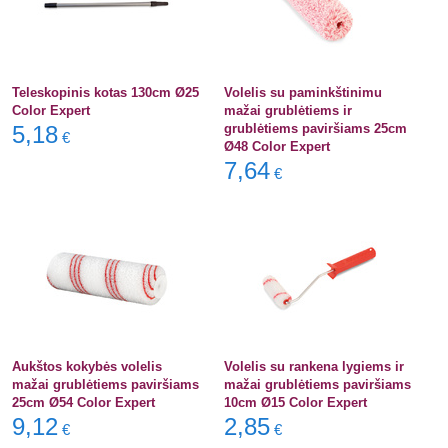
Teleskopinis kotas 130cm Ø25
Volelis su paminkštinimu
Color Expert
mažai grublėtiems ir
5,18
grublėtiems paviršiams 25cm
€
Ø48 Color Expert
7,64
€
Aukštos kokybės volelis
Volelis su rankena lygiems ir
mažai grublėtiems paviršiams
mažai grublėtiems paviršiams
25cm Ø54 Color Expert
10cm Ø15 Color Expert
9,12
2,85
€
€