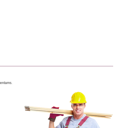
o
mentams.