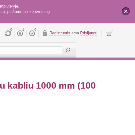
mpiuteryje.
te, prašome palikti svetainę.
x
0
1
0
Registruotis
arba
Prisijungti
u kabliu 1000 mm (100