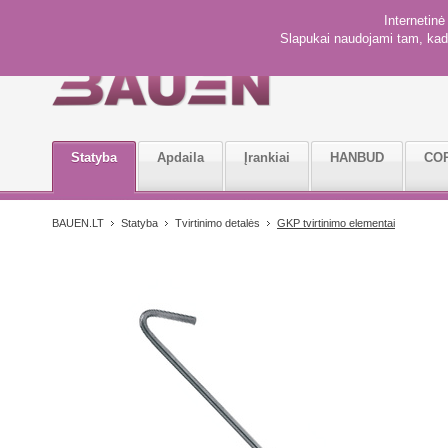
Internetin
Slapukai naudojami tam, kad 
Statyba
Apdaila
Įrankiai
HANBUD
CO
BAUEN.LT
Statyba
Tvirtinimo detalės
GKP tvirtinimo elementai