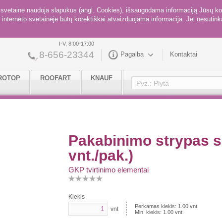
ė svetainė naudoja slapukus (angl. Cookies), išsaugodama informaciją Jūsų ko
interneto svetainėje būtų korektiškai atvaizduojama informacija. Jei nesutinka
I-V, 8:00-17:00
8-656-23344
Pagalba
Kontaktai
ROTOP
ROOFART
KNAUF
Pakabinimo strypas s
vnt./pak.)
GKP tvirtinimo elementai
Kiekis
Perkamas kiekis:
1.00
vnt.
vnt
Min. kiekis:
1.00
vnt.