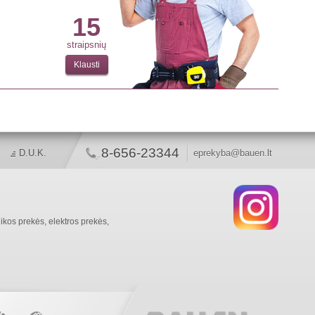
15
straipsnių
Klausti
8-656-23344
D.U.K.
eprekyba@bauen.lt
ikos prekės, elektros prekės,