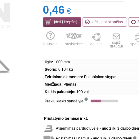
0,46
€
Įdėti į krepšelį
Įdėti į patinkančias
siųsti
klauskite
susisiekite
dalintis
spaus
draugui
Ilgis:
1000 mm.
Svoris:
0.104 kg
Tvirtinimo elementas:
Pakabinimo strypas
Medžiaga:
Plienas
Kiekis pakuotėje:
100 vnt.
Prekių kiekis sandėlyje
info
Pristatymo terminai ir kt.
Atsiėmimas parduotuvėje -
nuo 2 iki 3 darbo die
Pristatymas į namus -
nuo 2 iki 7 darbo dienų