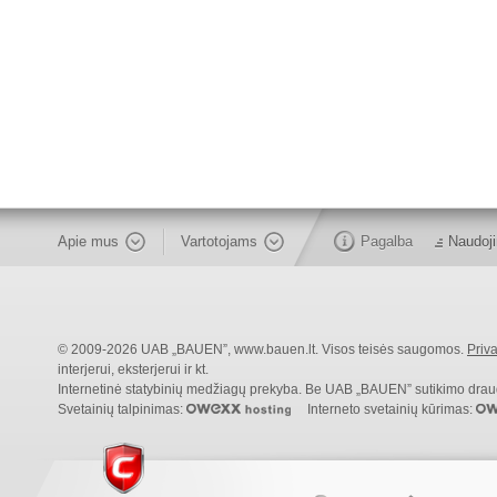
Apie mus
Vartotojams
Pagalba
Naudoji
© 2009-2026 UAB „BAUEN”, www.bauen.lt. Visos teisės saugomos.
Priva
interjerui, eksterjerui ir kt.
Internetinė statybinių medžiagų prekyba. Be UAB „BAUEN” sutikimo draudži
Svetainių talpinimas:
Interneto svetainių kūrimas: