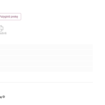
Palyginti prekę
dinti
nų
info