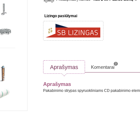
inf
Lizingo pasiūlymai
0
Aprašymas
Komentarai
Aprašymas
Pakabinimo strypas spyruokliniams CD pakabinimo ele