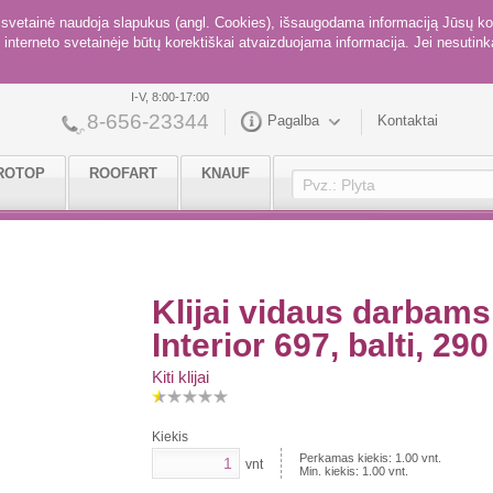
ė svetainė naudoja slapukus (angl. Cookies), išsaugodama informaciją Jūsų ko
interneto svetainėje būtų korektiškai atvaizduojama informacija. Jei nesutinka
I-V, 8:00-17:00
8-656-23344
Pagalba
Kontaktai
ROTOP
ROOFART
KNAUF
Klijai vidaus darbam
Interior 697, balti, 29
Kiti klijai
Kiekis
Perkamas kiekis:
1.00
vnt.
vnt
Min. kiekis:
1.00
vnt.