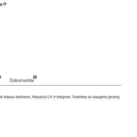
nų
info
o
2
Dokumentai
udoti vidaus darbams. Atsparūs UV ir drėgmei. Sukimba su daugeliu įprastų