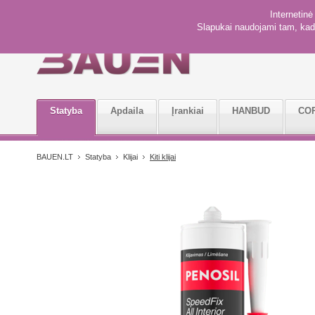
Internetin
Slapukai naudojami tam, kad 
Statyba
Apdaila
Įrankiai
HANBUD
CO
BAUEN.LT
Statyba
Klijai
Kiti klijai