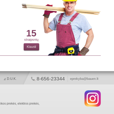
15
straipsnių
Klausti
8-656-23344
D.U.K.
eprekyba@bauen.lt
ikos prekės, elektros prekės,