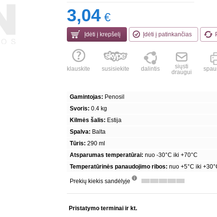
3,04
€
Įdėti į krepšelį
Įdėti į patinkančias
siųsti
klauskite
susisiekite
dalintis
spaus
draugui
Gamintojas:
Penosil
Svoris:
0.4 kg
Kilmės šalis:
Estija
Spalva:
Balta
Tūris:
290 ml
Atsparumas temperatūrai:
nuo -30°C iki +70°C
Temperatūrinės panaudojimo ribos:
nuo +5°C iki +30
Prekių kiekis sandėlyje
info
Pristatymo terminai ir kt.