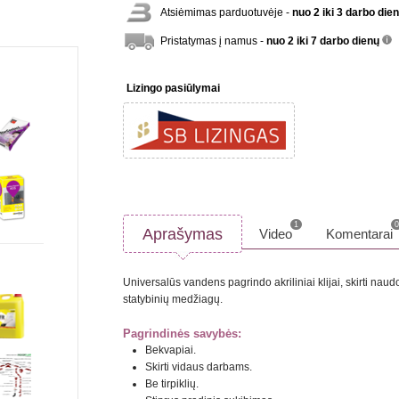
Atsiėmimas parduotuvėje -
nuo 2 iki 3 darbo die
Pristatymas į namus -
nuo 2 iki 7 darbo dienų
inf
Lizingo pasiūlymai
1
0
Aprašymas
Video
Komentarai
Universalūs vandens pagrindo akriliniai klijai, skirti na
statybinių medžiagų.
Pagrindinės savybės:
Bekvapiai.
Skirti vidaus darbams.
Be tirpiklių.