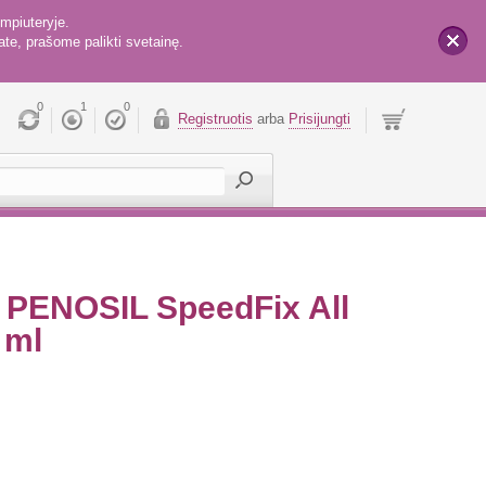
mpiuteryje.
te, prašome palikti svetainę.
x
0
1
0
Registruotis
arba
Prisijungti
s PENOSIL SpeedFix All
0 ml