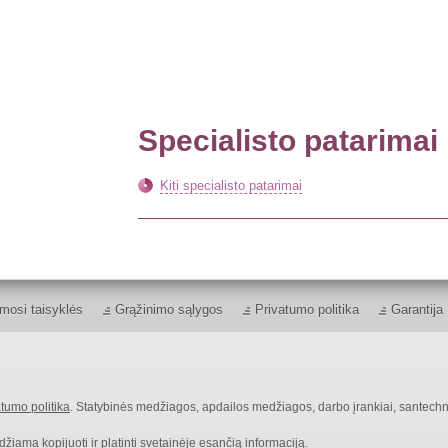
Specialisto patarimai
Kiti specialisto patarimai
mosi taisyklės
Grąžinimo sąlygos
Privatumo politika
Garantija
tumo politika
. Statybinės medžiagos, apdailos medžiagos, darbo įrankiai, santechn
ama kopijuoti ir platinti svetainėje esančią informaciją.