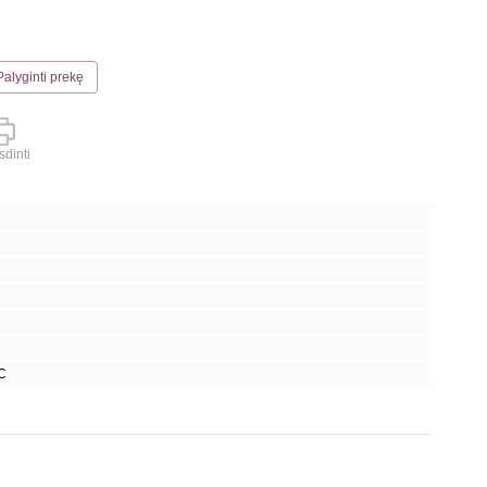
Palyginti prekę
dinti
°C