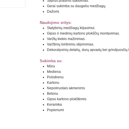
Stiprus pradinis sukibimas.
Gerai sukimba su daugeliu medžiagų.
Dažomi.
Naudojimo sritys:
Statybinių medžiagų klijavimui.
Gipso ir medinių kartono plokščių montavimas.
Varžtų kiekio mažinimas.
Varžtinių tvirtinimu stiprinimas.
Dekoratyvinių detalių, durų apvadų bei grindjuosčių t
Sukimba su:
Mūru
Mediena
Polistirenu
Kartonu
Nepoliruotais akmenims
Betonu
Gipso kartono plokštėmis
Keramika
Popieriumi