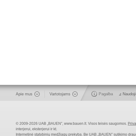
Apie mus
Vartotojams
Pagalba
Naudoji
© 2009-2026 UAB „BAUEN”, www.bauen.lt. Visos teisės saugomos.
Priva
interjerui, eksterjerui ir kt.
Internetinė statybinių medžiagų prekyba. Be UAB „BAUEN” sutikimo draudži