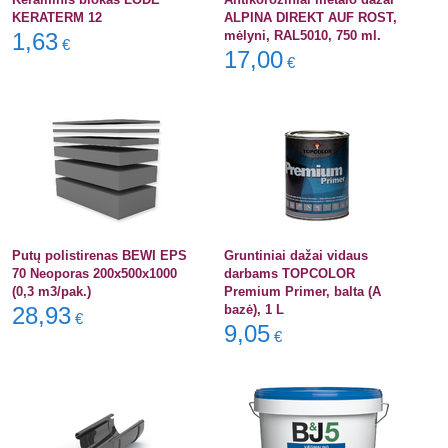
KERATERM 12
ALPINA DIREKT AUF ROST,
1,63
mėlyni, RAL5010, 750 ml.
€
17,00
€
Putų polistirenas BEWI EPS
Gruntiniai dažai vidaus
70 Neoporas 200x500x1000
darbams TOPCOLOR
(0,3 m3/pak.)
Premium Primer, balta (A
28,93
bazė), 1 L
€
9,05
€