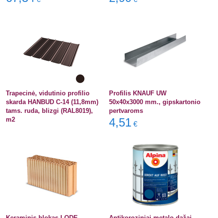
Trapecinė, vidutinio profilio
Profilis KNAUF UW
skarda HANBUD C-14 (11,8mm)
50x40x3000 mm., gipskartonio
tams. ruda, blizgi (RAL8019),
pertvaroms
m2
4,51
€
Keraminis blokas LODE
Antikoroziniai metalo dažai