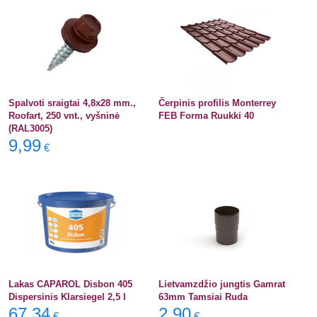
Spalvoti sraigtai 4,8x28 mm.,
Čerpinis profilis Monterrey
Roofart, 250 vnt., vyšninė
FEB Forma Ruukki 40
(RAL3005)
9,99
€
Lakas CAPAROL Disbon 405
Lietvamzdžio jungtis Gamrat
Dispersinis Klarsiegel 2,5 l
63mm Tamsiai Ruda
67,34
2,90
€
€