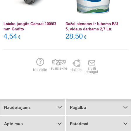
Latako jungtis Gamrat 100/63
Dažai sienoms ir luboms B/J
mm Grafito
5, vidaus darbams 2,7 Ltr.
4,54
28,50
€
€
susisiekite
siųsti
klauskite
dalintis
draugui
Naudotojams
Pagalba
Apie mus
Patarimai