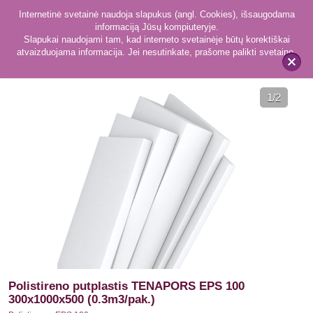
Internetinė svetainė naudoja slapukus (angl. Cookies), išsaugodama
informaciją Jūsų kompiuteryje.
Slapukai naudojami tam, kad interneto svetainėje būtų korektiškai
atvaizduojama informacija. Jei nesutinkate, prašome palikti svetainę.
41
Polistirenas EPS 100
x
1
/2
Polistireno putplastis TENAPORS EPS 100
300x1000x500 (0.3m3/pak.)