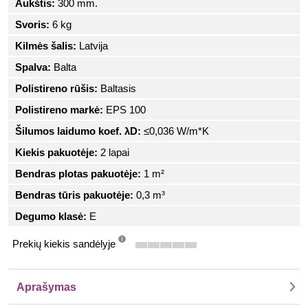
Aukštis:
300 mm.
Svoris:
6 kg
Kilmės šalis:
Latvija
Spalva:
Balta
Polistireno rūšis:
Baltasis
Polistireno markė:
EPS 100
Šilumos laidumo koef. λD:
≤0,036 W/m*K
Kiekis pakuotėje:
2 lapai
Bendras plotas pakuotėje:
1 m²
Bendras tūris pakuotėje:
0,3 m³
Degumo klasė:
E
Prekių kiekis sandėlyje
info
Aprašymas