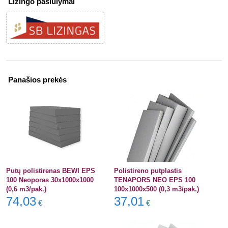
Lizingo pasiūlymai
Panašios prekės
Putų polistirenas BEWI EPS
Polistireno putplastis
100 Neoporas 30x1000x1000
TENAPORS NEO EPS 100
(0,6 m3/pak.)
100x1000x500 (0,3 m3/pak.)
74,03
37,01
€
€