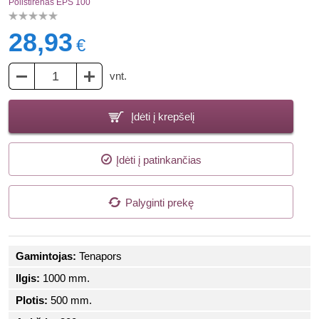
Polistirenas EPS 100
28,93
€
vnt.
Įdėti į krepšelį
Įdėti į patinkančias
Palyginti prekę
Gamintojas:
Tenapors
Ilgis:
1000 mm.
Plotis:
500 mm.