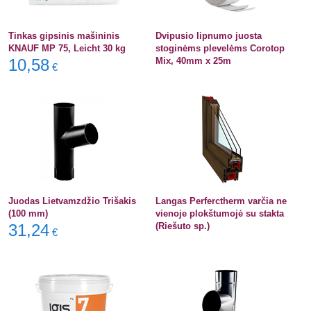
Tinkas gipsinis mašininis
Dvipusio lipnumo juosta
KNAUF MP 75, Leicht 30 kg
stoginėms plevelėms Corotop
10,58
Mix, 40mm x 25m
€
Juodas Lietvamzdžio Trišakis
Langas Perferctherm varčia ne
(100 mm)
vienoje plokštumojė su stakta
31,24
(Riešuto sp.)
€