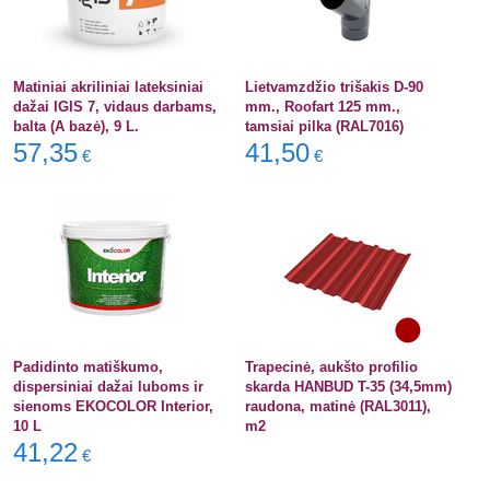
Matiniai akriliniai lateksiniai
Lietvamzdžio trišakis D-90
dažai IGIS 7, vidaus darbams,
mm., Roofart 125 mm.,
balta (A bazė), 9 L.
tamsiai pilka (RAL7016)
57,35
41,50
€
€
Padidinto matiškumo,
Trapecinė, aukšto profilio
dispersiniai dažai luboms ir
skarda HANBUD T-35 (34,5mm)
sienoms EKOCOLOR Interior,
raudona, matinė (RAL3011),
10 L
m2
41,22
€