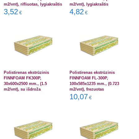
m2/vnt), rifliuotas, lygiakraštis
m2/vnt), lygiakraštis
3,52
4,82
€
€
Polistirenas ekstrūzinis
Polistirenas ekstrūzinis
FINNFOAM FK300P,
FINNFOAM FL-300P,
30x600x2500 mm., (1.5
100x585x1235 mm., (0.723
m2/vnt), su išdroža
m2/vnt), frezuotas
10,07
€