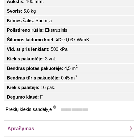
Aukštis:
100 mm.
Svoris:
5.8 kg
Kilmės šalis:
Suomija
Polistireno rūšis:
Ekstrūzinis
Šilumos laidumo koef. λD:
0,037 W/mK
Vid. stipris lenkiant:
500 kPa
Kiekis pakuotėje:
3 vnt.
2
Bendras plotas pakuotėje:
4,5 m
3
Bendras tūris pakuotėje:
0,45 m
Kiekis paletėje:
16 pak.
Degumo klasė:
F
Prekių kiekis sandėlyje
info
Aprašymas