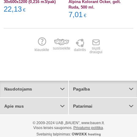
30x600x1200 (0,216 m3/pak)
Alpina Kolorant Ocker, gelt.
22,13
Ruda, 500 ml.
€
7,01
€
susisiekite
siųsti
klauskite
dalintis
draugui
Naudotojams
Pagalba
Apie mus
Patarimai
© 2009-2024 UAB „BAUEN”, www.bauen.lt.
Visos teisės saugomos.
Privatumo politika
.
Svetainių talpinimas: