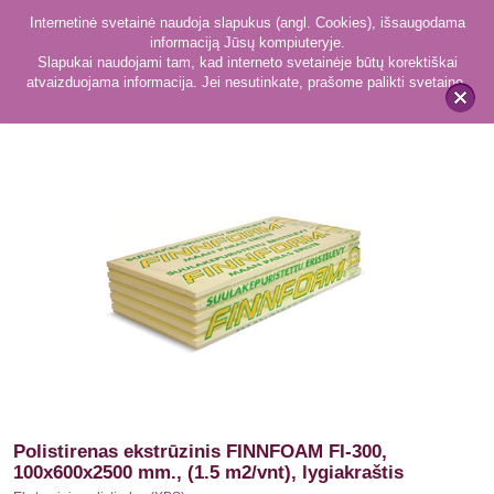
Internetinė svetainė naudoja slapukus (angl. Cookies), išsaugodama
informaciją Jūsų kompiuteryje.
Slapukai naudojami tam, kad interneto svetainėje būtų korektiškai
atvaizduojama informacija. Jei nesutinkate, prašome palikti svetainę.
31
Ekstruzinis polistirolas (XPS)
x
Polistirenas ekstrūzinis FINNFOAM FI-300,
100x600x2500 mm., (1.5 m2/vnt), lygiakraštis