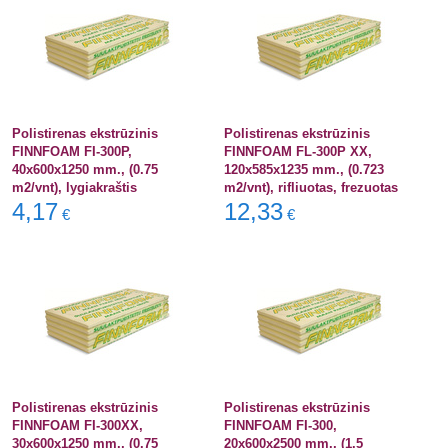
Polistirenas ekstrūzinis
Polistirenas ekstrūzinis
FINNFOAM FI-300P,
FINNFOAM FL-300P XX,
40x600x1250 mm., (0.75
120x585x1235 mm., (0.723
m2/vnt), lygiakraštis
m2/vnt), rifliuotas, frezuotas
4,17
12,33
€
€
Polistirenas ekstrūzinis
Polistirenas ekstrūzinis
FINNFOAM FI-300XX,
FINNFOAM FI-300,
30x600x1250 mm., (0.75
20x600x2500 mm., (1.5