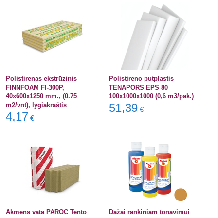
Polistirenas ekstrūzinis
Polistireno putplastis
FINNFOAM FI-300P,
TENAPORS EPS 80
40x600x1250 mm., (0.75
100x1000x1000 (0,6 m3/pak.)
m2/vnt), lygiakraštis
51,39
€
4,17
€
Akmens vata PAROC Tento
Dažai rankiniam tonavimui