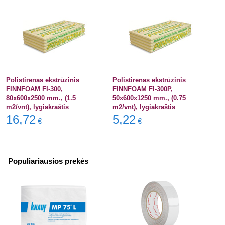
Polistirenas ekstrūzinis
Polistirenas ekstrūzinis
FINNFOAM FI-300,
FINNFOAM FI-300P,
80x600x2500 mm., (1.5
50x600x1250 mm., (0.75
m2/vnt), lygiakraštis
m2/vnt), lygiakraštis
16,72
5,22
€
€
Populiariausios prekės