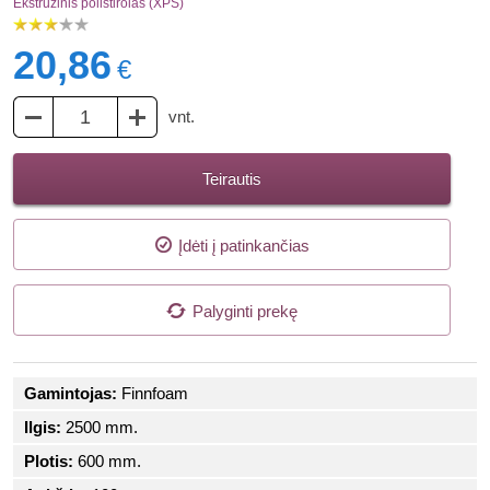
Ekstruzinis polistirolas (XPS)
20,86
€
vnt.
Teirautis
Įdėti į patinkančias
Palyginti prekę
Gamintojas:
Finnfoam
Ilgis:
2500 mm.
Plotis:
600 mm.