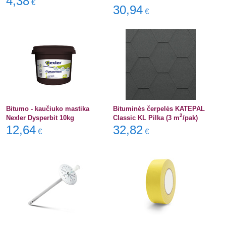
4,38
€
30,94
€
Bitumo - kaučiuko mastika
Bituminės čerpelės KATEPAL
2
Nexler Dysperbit 10kg
Classic KL Pilka (3 m
/pak)
12,64
32,82
€
€