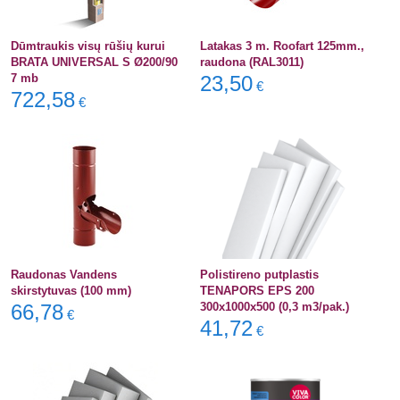
Dūmtraukis visų rūšių kurui
Latakas 3 m. Roofart 125mm.,
BRATA UNIVERSAL S Ø200/90
raudona (RAL3011)
7 mb
23,50
€
722,58
€
Raudonas Vandens
Polistireno putplastis
skirstytuvas (100 mm)
TENAPORS EPS 200
66,78
300x1000x500 (0,3 m3/pak.)
€
41,72
€