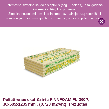
Internetinė svetainė naudoja slapukus (angl. Cookies), išsaugodama
informaciją Jūsų kompiuteryje.
Slapukai naudojami tam, kad interneto svetainėje būtų korektiškai
atvaizduojama informacija. Jei nesutinkate, prašome palikti svetainę.
31
Ekstruzinis polistirolas (XPS)
x
Polistirenas ekstrūzinis FINNFOAM FL-300P,
30x585x1235 mm., (0.723 m2/vnt), frezuotas