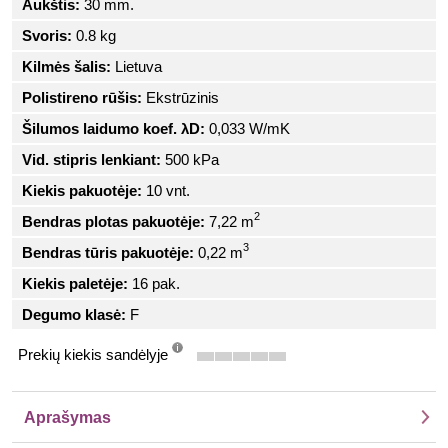
Aukštis:
30 mm.
Svoris:
0.8 kg
Kilmės šalis:
Lietuva
Polistireno rūšis:
Ekstrūzinis
Šilumos laidumo koef. λD:
0,033 W/mK
Vid. stipris lenkiant:
500 kPa
Kiekis pakuotėje:
10 vnt.
2
Bendras plotas pakuotėje:
7,22 m
3
Bendras tūris pakuotėje:
0,22 m
Kiekis paletėje:
16 pak.
Degumo klasė:
F
Prekių kiekis sandėlyje
info
Aprašymas