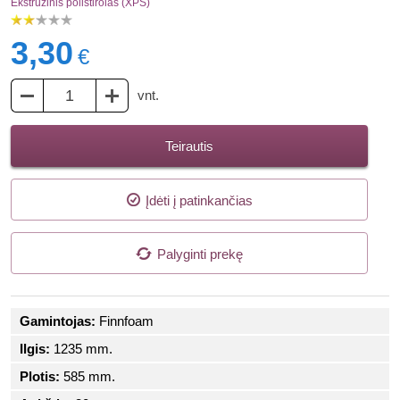
Ekstruzinis polistirolas (XPS)
3,30
€
vnt.
Teirautis
Įdėti į patinkančias
Palyginti prekę
Gamintojas:
Finnfoam
Ilgis:
1235 mm.
Plotis:
585 mm.