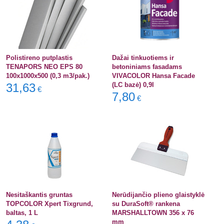
Polistireno putplastis
Dažai tinkuotiems ir
TENAPORS NEO EPS 80
betoniniams fasadams
100x1000x500 (0,3 m3/pak.)
VIVACOLOR Hansa Facade
31,63
(LC bazė) 0,9l
€
7,80
€
Nesitaškantis gruntas
Nerūdijančio plieno glaistyklė
TOPCOLOR Xpert Tixgrund,
su DuraSoft® rankena
baltas, 1 L
MARSHALLTOWN 356 x 76
mm