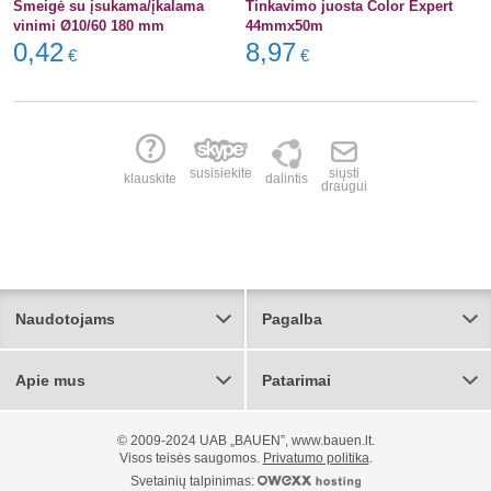
Smeigė su įsukama/įkalama
Tinkavimo juosta Color Expert
vinimi Ø10/60 180 mm
44mmx50m
0,42
8,97
€
€
susisiekite
siųsti
klauskite
dalintis
draugui
Naudotojams
Pagalba
Apie mus
Patarimai
© 2009-2024 UAB „BAUEN”, www.bauen.lt.
Visos teisės saugomos.
Privatumo politika
.
Svetainių talpinimas: