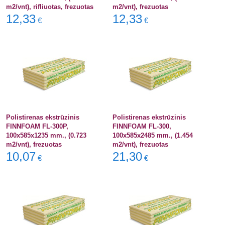
m2/vnt), rifliuotas, frezuotas
m2/vnt), frezuotas
12,33
12,33
€
€
Polistirenas ekstrūzinis
Polistirenas ekstrūzinis
FINNFOAM FL-300P,
FINNFOAM FL-300,
100x585x1235 mm., (0.723
100x585x2485 mm., (1.454
m2/vnt), frezuotas
m2/vnt), frezuotas
10,07
21,30
€
€