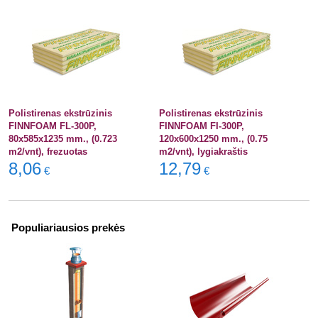
Polistirenas ekstrūzinis
Polistirenas ekstrūzinis
FINNFOAM FL-300P,
FINNFOAM FI-300P,
80x585x1235 mm., (0.723
120x600x1250 mm., (0.75
m2/vnt), frezuotas
m2/vnt), lygiakraštis
8,06
12,79
€
€
Populiariausios prekės