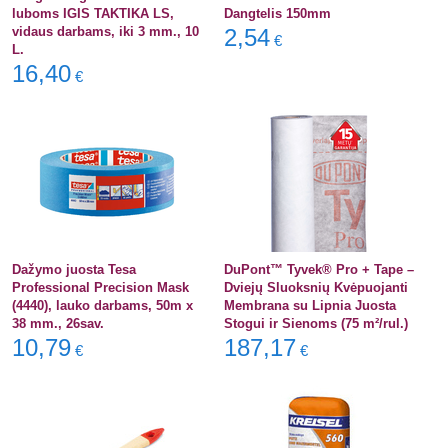
luboms IGIS TAKTIKA LS,
Dangtelis 150mm
vidaus darbams, iki 3 mm., 10
2,54
€
L.
16,40
€
Dažymo juosta Tesa
DuPont™ Tyvek® Pro + Tape –
Professional Precision Mask
Dviejų Sluoksnių Kvėpuojanti
(4440), lauko darbams, 50m x
Membrana su Lipnia Juosta
38 mm., 26sav.
Stogui ir Sienoms (75 m²/rul.)
10,79
187,17
€
€