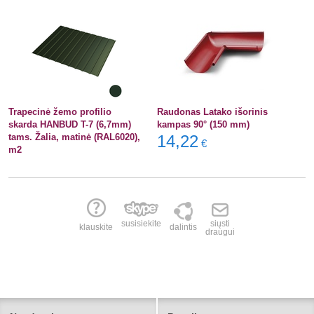
Trapecinė žemo profilio
Raudonas Latako išorinis
skarda HANBUD T-7 (6,7mm)
kampas 90° (150 mm)
tams. Žalia, matinė (RAL6020),
14,22
€
m2
susisiekite
siųsti
klauskite
dalintis
draugui