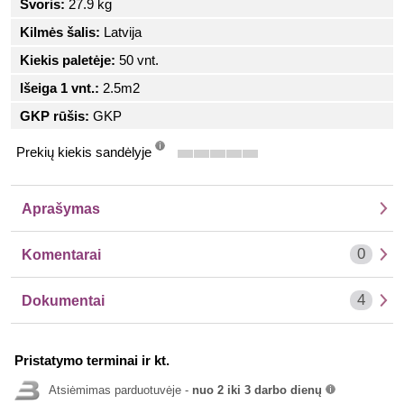
Svoris:
27.9 kg
Kilmės šalis:
Latvija
Kiekis paletėje:
50 vnt.
Išeiga 1 vnt.:
2.5m2
GKP rūšis:
GKP
Prekių kiekis sandėlyje
info
Aprašymas
0
Komentarai
4
Dokumentai
Pristatymo terminai ir kt.
Atsiėmimas parduotuvėje -
nuo 2 iki 3 darbo dienų
info