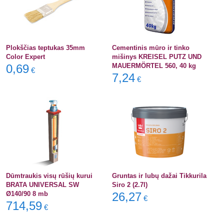
Plokščias teptukas 35mm
Cementinis mūro ir tinko
Color Expert
mišinys KREISEL PUTZ UND
0,69
MAUERMÖRTEL 560, 40 kg
€
7,24
€
Dūmtraukis visų rūšių kurui
Gruntas ir lubų dažai Tikkurila
BRATA UNIVERSAL SW
Siro 2 (2.7l)
Ø140/90 8 mb
26,27
€
714,59
€