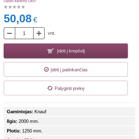
Gipso kartono GKP
50,08
€
vnt.
Įdėti į krepšelį
Įdėti į patinkančias
Palyginti prekę
Gamintojas:
Knauf
Ilgis:
2000 mm.
Plotis:
1250 mm.