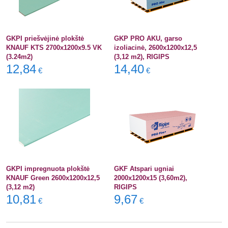
GKPI priešvėjinė plokštė
GKP PRO AKU, garso
KNAUF KTS 2700x1200x9.5 VK
izoliacinė, 2600x1200x12,5
(3.24m2)
(3,12 m2), RIGIPS
12,84
14,40
€
€
GKPI impregnuota plokštė
GKF Atspari ugniai
KNAUF Green 2600x1200x12,5
2000x1200x15 (3,60m2),
(3,12 m2)
RIGIPS
10,81
9,67
€
€