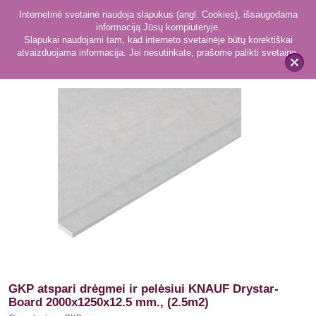
Internetinė svetainė naudoja slapukus (angl. Cookies), išsaugodama
informaciją Jūsų kompiuteryje.
Slapukai naudojami tam, kad interneto svetainėje būtų korektiškai
atvaizduojama informacija. Jei nesutinkate, prašome palikti svetainę.
35
Gipso kartono GKP
x
GKP atspari drėgmei ir pelėsiui KNAUF Drystar-
Board 2000x1250x12.5 mm., (2.5m2)