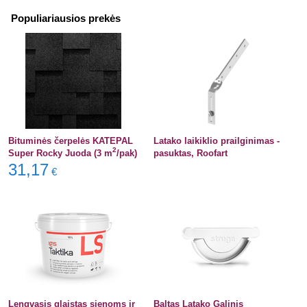
Populiariausios prekės
Bituminės čerpelės KATEPAL
Latako laikiklio prailginimas -
2
Super Rocky Juoda (3 m
/pak)
pasuktas, Roofart
31,17
€
Lengvasis glaistas sienoms ir
Baltas Latako Galinis