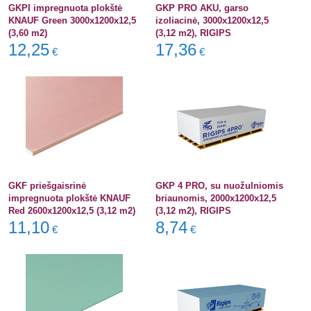
GKPI impregnuota plokštė
GKP PRO AKU, garso
KNAUF Green 3000x1200x12,5
izoliacinė, 3000x1200x12,5
(3,60 m2)
(3,12 m2), RIGIPS
12,25
17,36
€
€
GKF priešgaisrinė
GKP 4 PRO, su nuožulniomis
impregnuota plokštė KNAUF
briaunomis, 2000x1200x12,5
Red 2600x1200x12,5 (3,12 m2)
(3,12 m2), RIGIPS
11,10
8,74
€
€