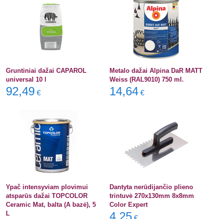
Gruntiniai dažai CAPAROL
Metalo dažai Alpina DaR MATT
universal 10 l
Weiss (RAL9010) 750 ml.
92,49
14,64
€
€
Ypač intensyviam plovimui
Dantyta nerūdijančio plieno
atsparūs dažai TOPCOLOR
trintuvė 270x130mm 8x8mm
Ceramic Mat, balta (A bazė), 5
Color Expert
L
4,25
€