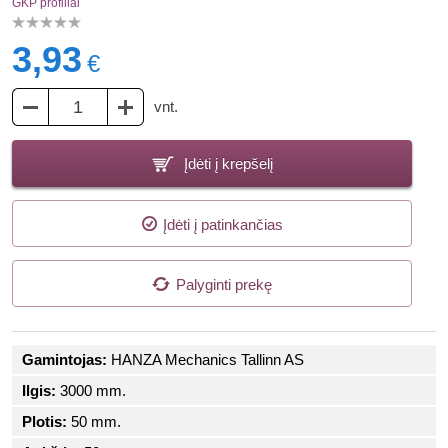
GKP profiliai
3,93
€
vnt.
Įdėti į krepšelį
Įdėti į patinkančias
Palyginti prekę
Gamintojas:
HANZA Mechanics Tallinn AS
Ilgis:
3000 mm.
Plotis:
50 mm.