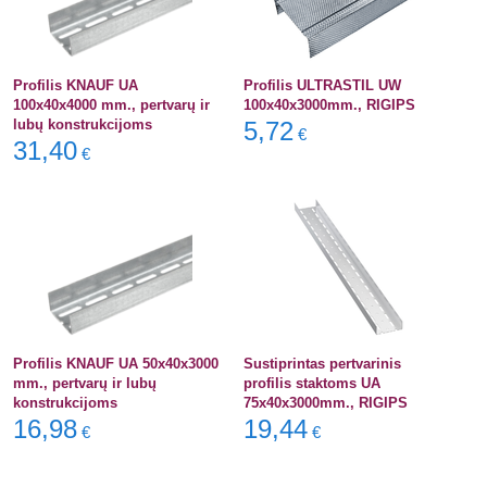
Profilis KNAUF UA
Profilis ULTRASTIL UW
100x40x4000 mm., pertvarų ir
100x40x3000mm., RIGIPS
lubų konstrukcijoms
5,72
€
31,40
€
Profilis KNAUF UA 50x40x3000
Sustiprintas pertvarinis
mm., pertvarų ir lubų
profilis staktoms UA
konstrukcijoms
75x40x3000mm., RIGIPS
16,98
19,44
€
€