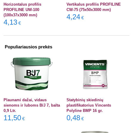
Horizontalus profilis
Vertikalus profilis PROFILINE
PROFILINE UW-100
CW-75 (75x50x3000 mm)
(100x37x3000 mm)
4,24
€
4,13
€
Populiariausios prekės
Plaunami dažai, vidaus
Statybinių skiedinių
sienoms ir luboms B/J 7, balta
plastifikatorius Vincents
0,9 Ltr.
Polyline BMP 16 gr.
11,50
0,48
€
€