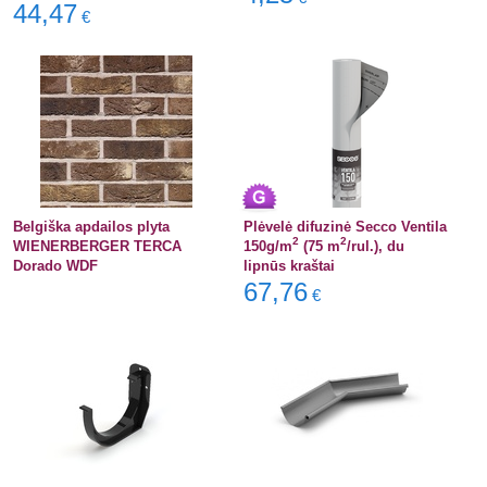
44,47
€
Belgiška apdailos plyta
Plėvelė difuzinė Secco Ventila
2
2
WIENERBERGER TERCA
150g/m
(75 m
/rul.), du
Dorado WDF
lipnūs kraštai
67,76
€