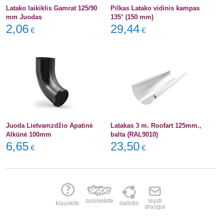
Latako laikiklis Gamrat 125/90
Pilkas Latako vidinis kampas
mm Juodas
135° (150 mm)
2,06
29,44
€
€
Juoda Lietvamzdžio Apatinė
Latakas 3 m. Roofart 125mm.,
Alkūnė 100mm
balta (RAL9010)
6,65
23,50
€
€
susisiekite
siųsti
klauskite
dalintis
draugui