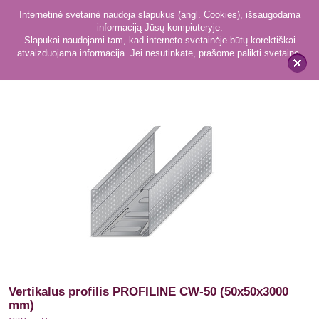
Internetinė svetainė naudoja slapukus (angl. Cookies), išsaugodama
informaciją Jūsų kompiuteryje.
Slapukai naudojami tam, kad interneto svetainėje būtų korektiškai
atvaizduojama informacija. Jei nesutinkate, prašome palikti svetainę.
51
GKP profiliai
x
Vertikalus profilis PROFILINE CW-50 (50x50x3000
mm)