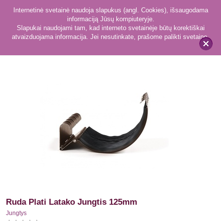
Internetinė svetainė naudoja slapukus (angl. Cookies), išsaugodama
informaciją Jūsų kompiuteryje.
Slapukai naudojami tam, kad interneto svetainėje būtų korektiškai
atvaizduojama informacija. Jei nesutinkate, prašome palikti svetainę.
103
Jungtys
x
Ruda Plati Latako Jungtis 125mm
Jungtys