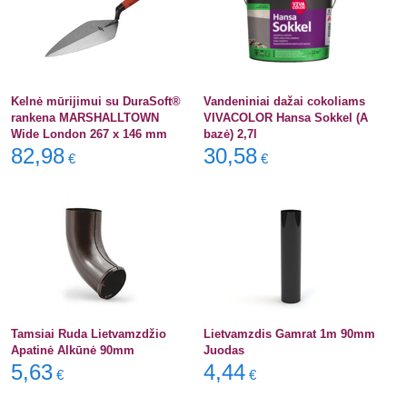
Kelnė mūrijimui su DuraSoft®
Vandeniniai dažai cokoliams
rankena MARSHALLTOWN
VIVACOLOR Hansa Sokkel (A
Wide London 267 x 146 mm
bazė) 2,7l
82,98
30,58
€
€
Tamsiai Ruda Lietvamzdžio
Lietvamzdis Gamrat 1m 90mm
Apatinė Alkūnė 90mm
Juodas
5,63
4,44
€
€