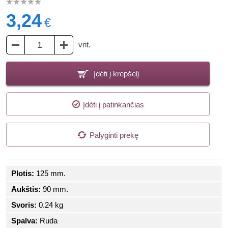
3,24
€
vnt.
Įdėti į krepšelį
Įdėti į patinkančias
Palyginti prekę
Plotis:
125 mm.
Aukštis:
90 mm.
Svoris:
0.24 kg
Spalva:
Ruda