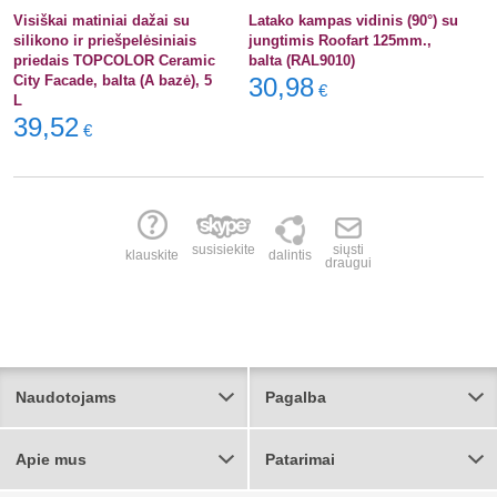
Visiškai matiniai dažai su
Latako kampas vidinis (90°) su
silikono ir priešpelėsiniais
jungtimis Roofart 125mm.,
priedais TOPCOLOR Ceramic
balta (RAL9010)
City Facade, balta (A bazė), 5
30,98
€
L
39,52
€
susisiekite
siųsti
klauskite
dalintis
draugui
Naudotojams
Pagalba
Apie mus
Patarimai