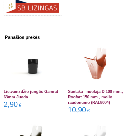
Panašios prekės
Lietvamzdžio jungtis Gamrat
Santaka - nuolaja D-100 mm.,
63mm Juoda
Roofart 150 mm., molio
2,90
raudonumo (RAL8004)
€
10,90
€