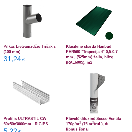
Pilkas Lietvamzdžio Trišakis
Klasikinė skarda Hanbud
(100 mm)
PHR560 "Trapecija 4" 0,5-0.7
31,24
mm., (525mm) žalia, blizgi
€
(RAL6005), m2
Profilis ULTRASTIL CW
Plėvelė difuzinė Secco Ventila
2
2
50x50x3000mm., RIGIPS
170g/m
(75 m
/rul.), du
5,22
lipnūs šonai
€