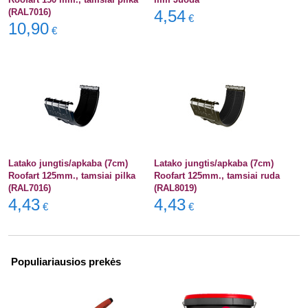
(RAL7016)
4,54
€
10,90
€
Latako jungtis/apkaba (7cm)
Latako jungtis/apkaba (7cm)
Roofart 125mm., tamsiai pilka
Roofart 125mm., tamsiai ruda
(RAL7016)
(RAL8019)
4,43
4,43
€
€
Populiariausios prekės