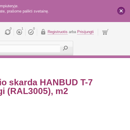
mpiuteryje.
te, prašome palikti svetainę.
x
0
1
0
Registruotis
arba
Prisijungti
lio skarda HANBUD T-7
gi (RAL3005), m2