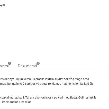
nų
info
o
0
3
tarai
Dokumentai
 derinys. Jų universalus profilis leidžia sukurti solidžią stogo arba
kimas, bei galimybė supjaustyti pagal reikiamus matmenis lemia, kad šis
pakalimui apkalti. Tai yra ekonomiška ir patvari medžiaga. Galima rinktis
s išrankiausius lūkesčius.