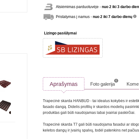
Atsiėmimas parduotuvėje -
nuo 2 iki 3 darbo die
Pristatymas į namus -
nuo 2 iki 7 darbo dienų
inf
Lizingo pasiūlymai
6
Aprašymas
Foto galerija
Komen
Trapecinė skarda HANBUD - tai idealus kokybės ir estetikos
fasado dangą. Didelis profilių ir skardos modelių pasirin
produktas gali būti naudojamas labai įvairiai paskirčiai.
Trapecinė skarda T7 gali būti naudojama fasadui ar stogo 
keletos dangų ir įvairių spalvų, todėl patenkins net pačiu