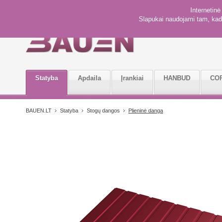
Internetin
Slapukai naudojami tam, kad 
Statyba
Apdaila
Įrankiai
HANBUD
CO
BAUEN.LT
Statyba
Stogų dangos
Plieninė danga