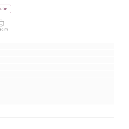
prekę
dinti