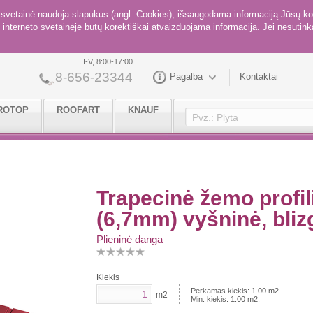
ė svetainė naudoja slapukus (angl. Cookies), išsaugodama informaciją Jūsų ko
interneto svetainėje būtų korektiškai atvaizduojama informacija. Jei nesutinka
I-V, 8:00-17:00
8-656-23344
Pagalba
Kontaktai
ROTOP
ROOFART
KNAUF
Trapecinė žemo profi
(6,7mm) vyšninė, bliz
Plieninė danga
Kiekis
Perkamas kiekis:
1.00
m2.
m2
Min. kiekis:
1.00
m2.