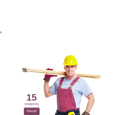
m.
15
straipsnių
Klausti