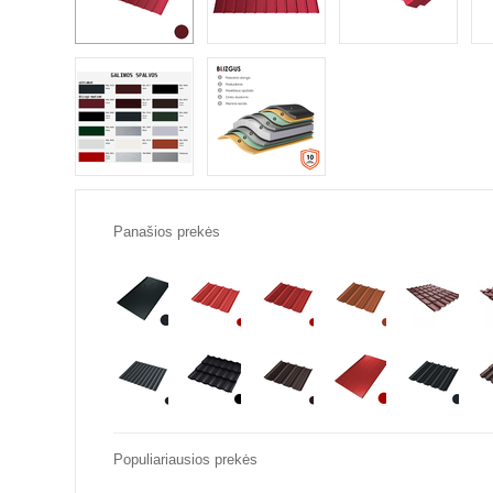
Panašios prekės
Populiariausios prekės