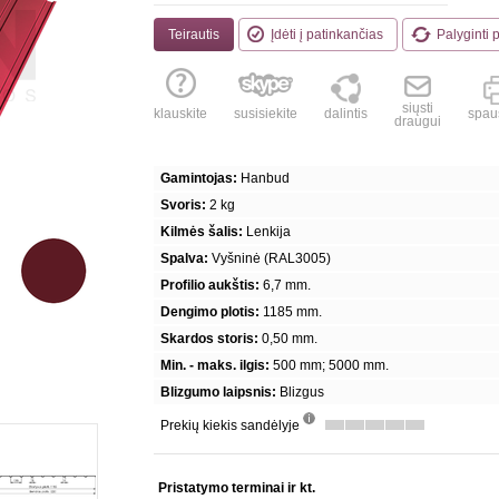
Teirautis
Įdėti į patinkančias
Palyginti 
siųsti
klauskite
susisiekite
dalintis
spaus
draugui
Gamintojas:
Hanbud
Svoris:
2 kg
Kilmės šalis:
Lenkija
Spalva:
Vyšninė (RAL3005)
Profilio aukštis:
6,7 mm.
Dengimo plotis:
1185 mm.
Skardos storis:
0,50 mm.
Min. - maks. ilgis:
500 mm; 5000 mm.
Blizgumo laipsnis:
Blizgus
Prekių kiekis sandėlyje
info
Pristatymo terminai ir kt.