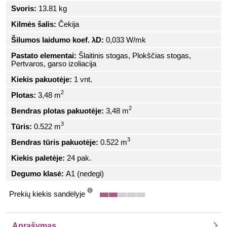
Svoris:
13.81 kg
Kilmės šalis:
Čekija
Šilumos laidumo koef. λD:
0,033 W/mk
Pastato elementai:
Šlaitinis stogas, Plokščias stogas,
Pertvaros, garso izoliacija
Kiekis pakuotėje:
1 vnt.
2
Plotas:
3,48 m
2
Bendras plotas pakuotėje:
3,48 m
3
Tūris:
0.522 m
3
Bendras tūris pakuotėje:
0.522 m
Kiekis paletėje:
24 pak.
Degumo klasė:
A1 (nedegi)
Prekių kiekis sandėlyje
info
Aprašymas