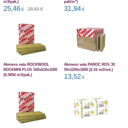
3
m3/pak.)
pak/m
)
25,46
31,94
28,69
€
€
€
Akmens vata ROCKWOOL
Akmens vata PAROC ROS 30
ROCKMIN PLUS 160x610x1000
50x1200x1800 (2.16 m2/vnt.)
(0.5856 m3/pak.)
13,52
€