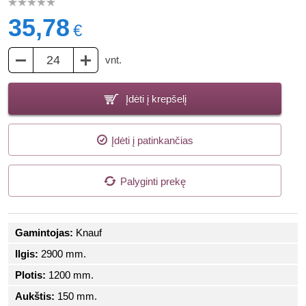
35,78
€
vnt.
Įdėti į krepšelį
Įdėti į patinkančias
Palyginti prekę
Gamintojas:
Knauf
Ilgis:
2900 mm.
Plotis:
1200 mm.
Aukštis:
150 mm.