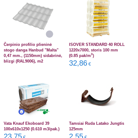
Čerpinio profilio plieninė
ISOVER STANDARD 40 ROLL
stogo danga Hanbud "Malta"
1220x7000, storis 100 mm
3
0,47 mm., (1150mm) sidabrinė,
(0.85 pak/m
)
blizgi (RAL9006), m2
32,86
€
Vata Knauf Ekoboard 39
Tamsiai Ruda Latako Jungtis
100x610x1250 (0.610 m3/pak.)
125mm
23,75
2,55
€
€