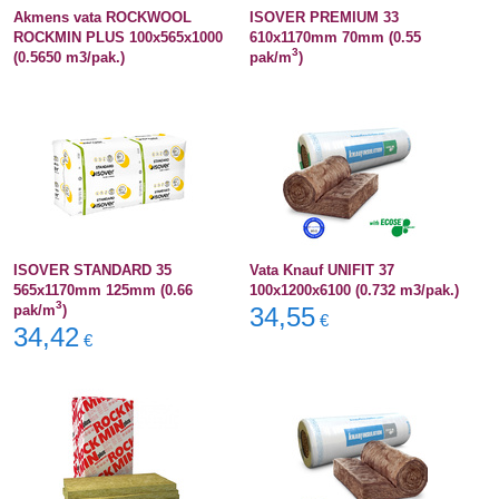
Akmens vata ROCKWOOL
ISOVER PREMIUM 33
ROCKMIN PLUS 100x565x1000
610x1170mm 70mm (0.55
3
(0.5650 m3/pak.)
pak/m
)
ISOVER STANDARD 35
Vata Knauf UNIFIT 37
565x1170mm 125mm (0.66
100x1200x6100 (0.732 m3/pak.)
3
pak/m
)
34,55
€
34,42
€