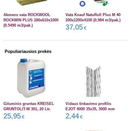
Akmens vata ROCKWOOL
Vata Knauf NatuRoll Plus M 40
ROCKMIN PLUS 180x610x1000
200x1200x4100 (0,984 m3/pak.)
(0.5490 m3/pak.)
37,05
€
Populiariausios prekės
Giluminis gruntas KREISEL
Vidaus tinkavimo profilis
GRUNTOLIT-W 301, 20 Ltr.
EJOT 4000 35x35, 3000 mm
25,95
2,44
€
€