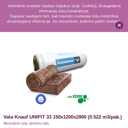
Internetinė svetainė naudoja slapukus (angl. Cookies), išsaugodama
informaciją Jūsų kompiuteryje.
Slapukai naudojami tam, kad interneto svetainėje būtų korektiškai
atvaizduojama informacija. Jei nesutinkate, prašome palikti svetainę.
169
Mineralinė vata, akmens vata
x
Vata Knauf UNIFIT 33 150x1200x2900 (0.522 m3/pak.)
Mineralinė vata, akmens vata