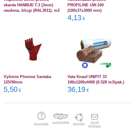
skarda HANBUD T-3 (3mm)
PROFILINE UW-100
raudona, blizgi (RAL3011), m2
(100x37x3000 mm)
4,13
€
Vyšninė Plieninė Santaka
Vata Knauf UNIFIT 33
125/90mm
100x1200x4400 (0.528 m3/pak.)
5,50
36,19
€
€
susisiekite
siųsti
klauskite
dalintis
draugui