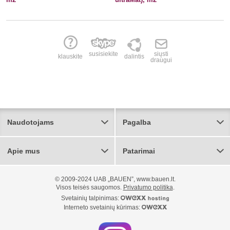
susisiekite
siųsti
klauskite
dalintis
draugui
Naudotojams
Pagalba
Apie mus
Patarimai
© 2009-2024 UAB „BAUEN”, www.bauen.lt.
Visos teisės saugomos.
Privatumo politika
.
Svetainių talpinimas:
Interneto svetainių kūrimas: