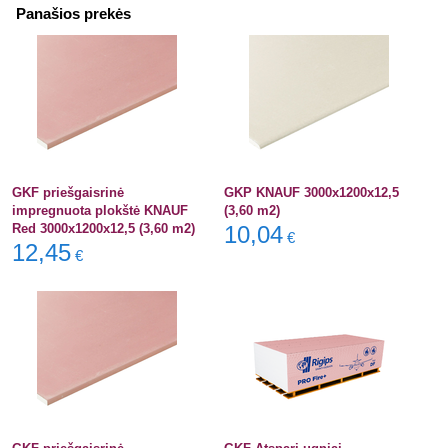
Panašios prekės
GKF priešgaisrinė
GKP KNAUF 3000x1200x12,5
impregnuota plokštė KNAUF
(3,60 m2)
Red 3000x1200x12,5 (3,60 m2)
10,04
€
12,45
€