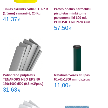
Tinkas akrilinis SAKRET AP B
Profesionalus hermetikų
(1,5mm) samanėlė, 25 Kg.
pistoletas minkštoms
41,37
pakuotėms iki 600 ml.
€
PENOSIL Foil Pack Gun
57,50
€
Polistireno putplastis
Metalinis tvoros stulpas
TENAPORS NEO EPS 80
60x40x1700 mm dažytas
150x1000x500 (0,3 m3/pak.)
11,00
€
31,63
€