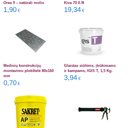
Orea 9 – natūrali molio
Kiva 70 0.9l
1,90
19,34
€
€
Medinių konstrukcijų
Glaistas siūlėms, įtrūkimams
montavimo plokštelė 80x160
ir kampams, IGIS T, 1,5 Kg.
mm
3,94
€
0,70
€