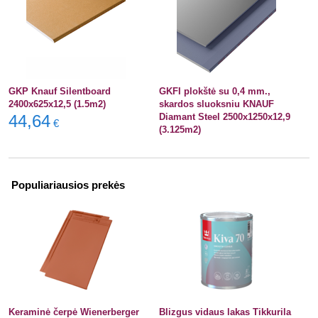
GKP Knauf Silentboard
GKFI plokštė su 0,4 mm.,
2400x625x12,5 (1.5m2)
skardos sluoksniu KNAUF
44,64
Diamant Steel 2500x1250x12,9
€
(3.125m2)
Populiariausios prekės
Keraminė čerpė Wienerberger
Blizgus vidaus lakas Tikkurila