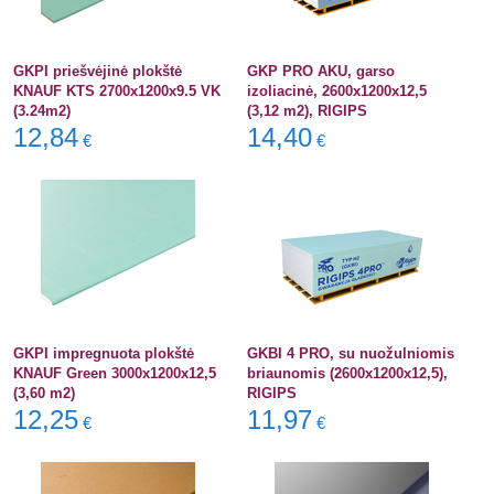
GKPI priešvėjinė plokštė
GKP PRO AKU, garso
KNAUF KTS 2700x1200x9.5 VK
izoliacinė, 2600x1200x12,5
(3.24m2)
(3,12 m2), RIGIPS
12,84
14,40
€
€
GKPI impregnuota plokštė
GKBI 4 PRO, su nuožulniomis
KNAUF Green 3000x1200x12,5
briaunomis (2600x1200x12,5),
(3,60 m2)
RIGIPS
12,25
11,97
€
€