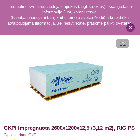
Internetinė svetainė naudoja slapukus (angl. Cookies), išsaugodama
informaciją Jūsų kompiuteryje.
Slapukai naudojami tam, kad interneto svetainėje būtų korektiškai
atvaizduojama informacija. Jei nesutinkate, prašome palikti svetainę.
35
Gipso kartono GKP
x
1
/2
GKPI Impregnuota 2600x1200x12,5 (3,12 m2), RIGIPS
Gipso kartono GKP