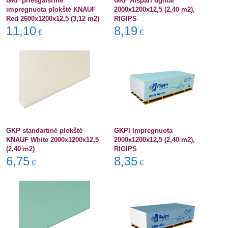
GKF priešgaisrinė
GKF Atspari ugniai
impregnuota plokštė KNAUF
2000x1200x12,5 (2,40 m2),
Red 2600x1200x12,5 (3,12 m2)
RIGIPS
11,10
8,19
€
€
GKP standartinė plokštė
GKPI Impregnuota
KNAUF White 2000x1200x12,5
2000x1200x12,5 (2,40 m2),
(2,40 m2)
RIGIPS
6,75
8,35
€
€