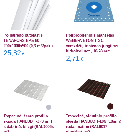
Polistireno putplastis
Polipropileninis manžetas
TENAPORS EPS 80
WEBERVETONIT SC,
200x1000x500 (0,3 m3/pak.)
vamzdžių ir sienos jungtims
25,82
hidroizoliuoti, 10-28 mm.
€
2,71
€
Trapecinė, žemo profilio
Trapecinė, vidutinio profilio
skarda HANBUD T-3 (3mm)
skarda HANBUD T-18N (18mm)
sidabrinė, blizgi (RAL9006),
ruda, matinė (RAL8017
m2
ultraMat), m2