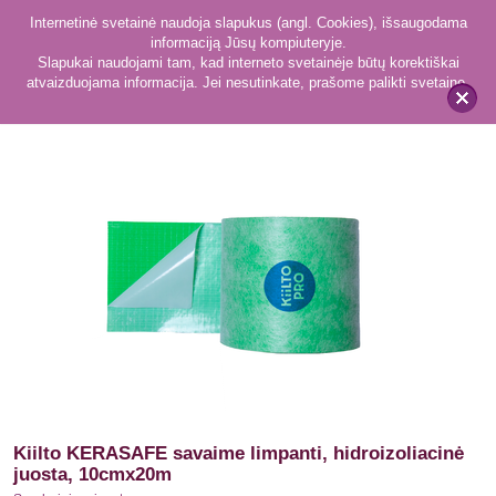
Internetinė svetainė naudoja slapukus (angl. Cookies), išsaugodama
informaciją Jūsų kompiuteryje.
Slapukai naudojami tam, kad interneto svetainėje būtų korektiškai
atvaizduojama informacija. Jei nesutinkate, prašome palikti svetainę.
40
Sandarinimo juostos
x
Kiilto KERASAFE savaime limpanti, hidroizoliacinė
juosta, 10cmx20m