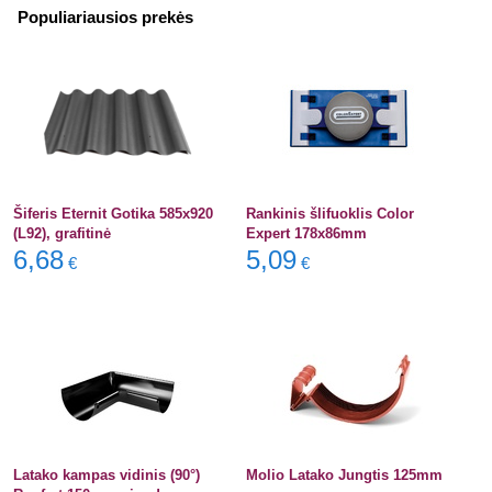
Populiariausios prekės
Šiferis Eternit Gotika 585x920
Rankinis šlifuoklis Color
(L92), grafitinė
Expert 178x86mm
6,68
5,09
€
€
Latako kampas vidinis (90°)
Molio Latako Jungtis 125mm