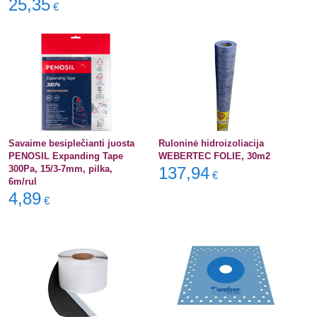
25,35
€
Savaime besiplečianti juosta
Ruloninė hidroizoliacija
PENOSIL Expanding Tape
WEBERTEC FOLIE, 30m2
300Pa, 15/3-7mm, pilka,
137,94
€
6m/rul
4,89
€