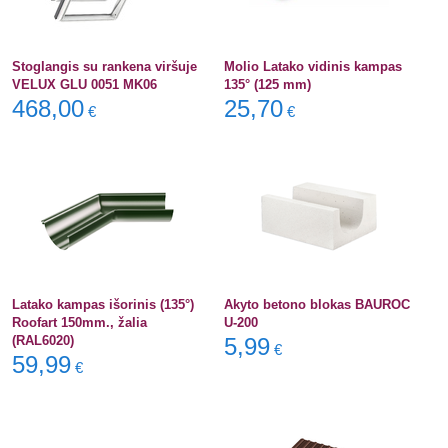
Stoglangis su rankena viršuje
Molio Latako vidinis kampas
VELUX GLU 0051 MK06
135° (125 mm)
468,00
25,70
€
€
Latako kampas išorinis (135°)
Akyto betono blokas BAUROC
Roofart 150mm., žalia
U-200
(RAL6020)
5,99
€
59,99
€