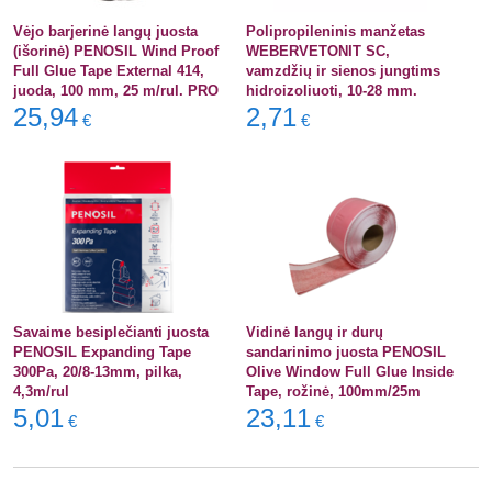
Vėjo barjerinė langų juosta
Polipropileninis manžetas
(išorinė) PENOSIL Wind Proof
WEBERVETONIT SC,
Full Glue Tape External 414,
vamzdžių ir sienos jungtims
juoda, 100 mm, 25 m/rul. PRO
hidroizoliuoti, 10-28 mm.
25,94
2,71
€
€
Savaime besiplečianti juosta
Vidinė langų ir durų
PENOSIL Expanding Tape
sandarinimo juosta PENOSIL
300Pa, 20/8-13mm, pilka,
Olive Window Full Glue Inside
4,3m/rul
Tape, rožinė, 100mm/25m
5,01
23,11
€
€