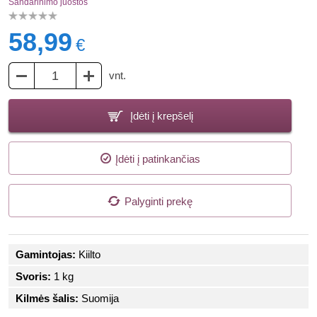
Sandarinimo juostos
58,99
€
vnt.
Įdėti į krepšelį
Įdėti į patinkančias
Palyginti prekę
Gamintojas:
Kiilto
Svoris:
1 kg
Kilmės šalis:
Suomija