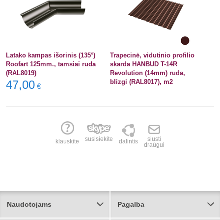
Latako kampas išorinis (135°)
Trapecinė, vidutinio profilio
Roofart 125mm., tamsiai ruda
skarda HANBUD T-14R
(RAL8019)
Revolution (14mm) ruda,
47,00
blizgi (RAL8017), m2
€
susisiekite
siųsti
klauskite
dalintis
draugui
Naudotojams
Pagalba