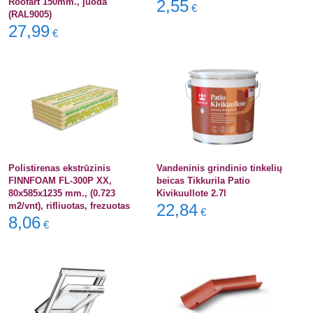
Roofart 150mm., juoda
2,55
€
(RAL9005)
27,99
€
Polistirenas ekstrūzinis
Vandeninis grindinio tinkelių
FINNFOAM FL-300P XX,
beicas Tikkurila Patio
80x585x1235 mm., (0.723
Kivikuullote 2.7l
m2/vnt), rifliuotas, frezuotas
22,84
€
8,06
€