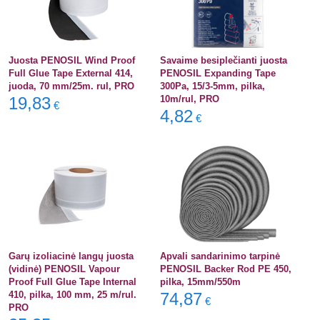
Juosta PENOSIL Wind Proof
Savaime besiplečianti juosta
Full Glue Tape External 414,
PENOSIL Expanding Tape
juoda, 70 mm/25m. rul, PRO
300Pa, 15/3-5mm, pilka,
19,83
10m/rul, PRO
€
4,82
€
Garų izoliacinė langų juosta
Apvali sandarinimo tarpinė
(vidinė) PENOSIL Vapour
PENOSIL Backer Rod PE 450,
Proof Full Glue Tape Internal
pilka, 15mm/550m
410, pilka, 100 mm, 25 m/rul.
74,87
€
PRO