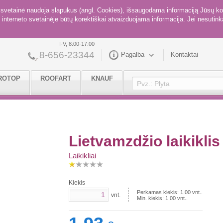
ė svetainė naudoja slapukus (angl. Cookies), išsaugodama informaciją Jūsų ko
interneto svetainėje būtų korektiškai atvaizduojama informacija. Jei nesutinka
I-V, 8:00-17:00
8-656-23344
Pagalba
Kontaktai
ROTOP
ROOFART
KNAUF
Lietvamzdžio laikikli
Laikikliai
Kiekis
Perkamas kiekis:
1.00
vnt..
vnt.
Min. kiekis:
1.00
vnt..