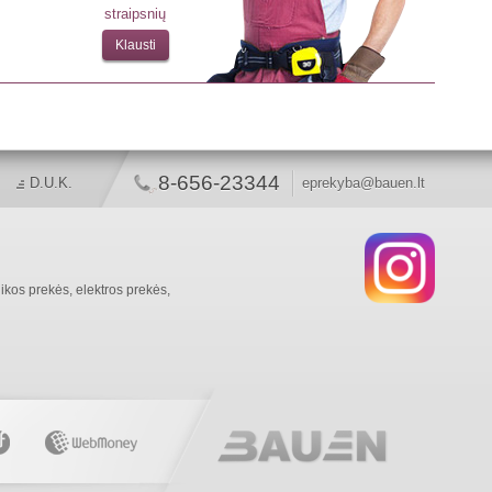
straipsnių
Klausti
8-656-23344
D.U.K.
eprekyba@bauen.lt
ikos prekės, elektros prekės,