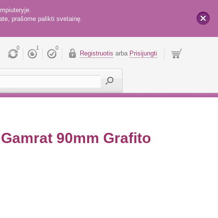
mpiuteryje.
te, prašome palikti svetainę.
x
0
1
0
Registruotis
arba
Prisijungti
s Gamrat 90mm Grafito