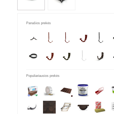
Panašios prekės
Populiariausios prekės