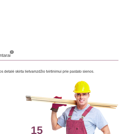
0
tarai
 detalė skirta lietvamzdžio tvirtinimui prie pastato sienos.
15