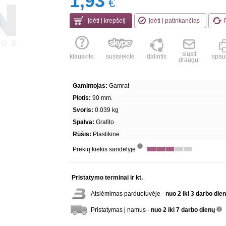
1,93
€
Įdėti į krepšelį
Įdėti į patinkančias
siųsti
klauskite
susisiekite
dalintis
spaus
draugui
Gamintojas:
Gamrat
Plotis:
90 mm.
Svoris:
0.039 kg
Spalva:
Grafito
Rūšis:
Plastikinė
Prekių kiekis sandėlyje
info
Pristatymo terminai ir kt.
Atsiėmimas parduotuvėje -
nuo 2 iki 3 darbo die
Pristatymas į namus -
nuo 2 iki 7 darbo dienų
inf