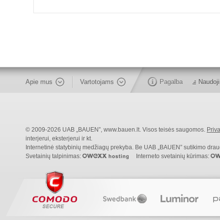
Apie mus
Vartotojams
Pagalba
Naudoji
© 2009-2026 UAB „BAUEN”, www.bauen.lt. Visos teisės saugomos.
Priva
interjerui, eksterjerui ir kt.
Internetinė statybinių medžiagų prekyba. Be UAB „BAUEN” sutikimo draudži
Svetainių talpinimas:
Interneto svetainių kūrimas: