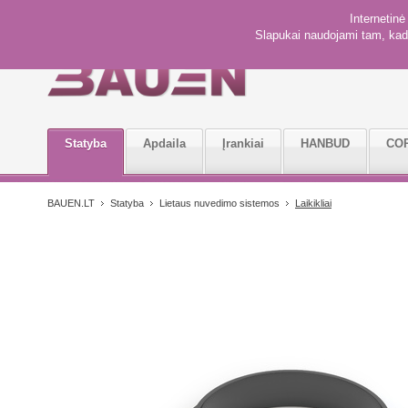
Internetin
Slapukai naudojami tam, kad 
Statyba
Apdaila
Įrankiai
HANBUD
CO
BAUEN.LT
Statyba
Lietaus nuvedimo sistemos
Laikikliai