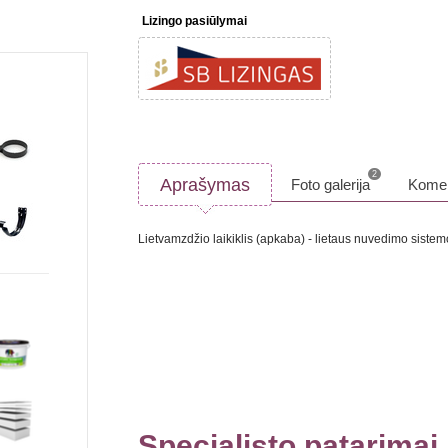
Lizingo pasiūlymai
2
Aprašymas
Foto galerija
Komen
Lietvamzdžio laikiklis (apkaba) - lietaus nuvedimo sistemos
Specialisto patarimai