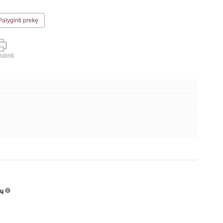
Palyginti prekę
dinti
nų
info
o