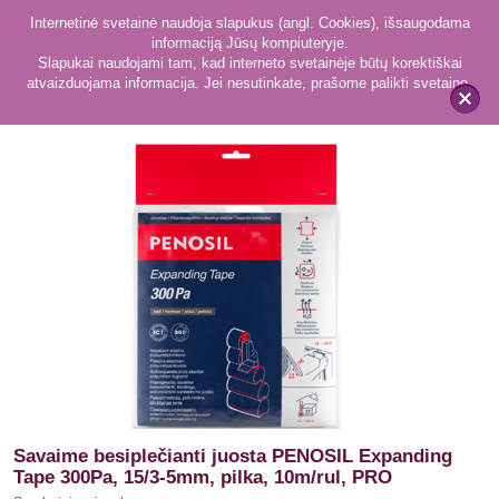
Internetinė svetainė naudoja slapukus (angl. Cookies), išsaugodama
informaciją Jūsų kompiuteryje.
Slapukai naudojami tam, kad interneto svetainėje būtų korektiškai
atvaizduojama informacija. Jei nesutinkate, prašome palikti svetainę.
40
Sandarinimo juostos
x
Savaime besiplečianti juosta PENOSIL Expanding
Tape 300Pa, 15/3-5mm, pilka, 10m/rul, PRO