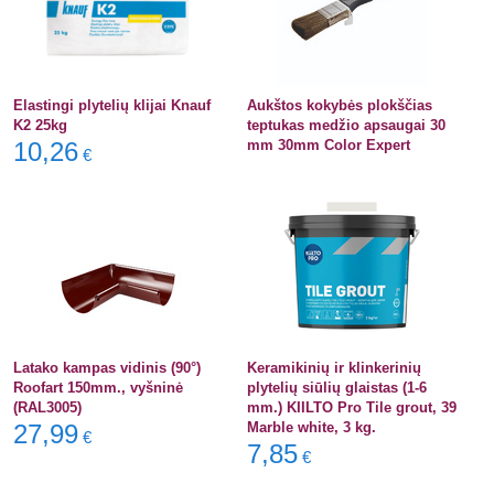
Elastingi plytelių klijai Knauf
Aukštos kokybės plokščias
K2 25kg
teptukas medžio apsaugai 30
10,26
mm 30mm Color Expert
€
Latako kampas vidinis (90°)
Keramikinių ir klinkerinių
Roofart 150mm., vyšninė
plytelių siūlių glaistas (1-6
(RAL3005)
mm.) KIILTO Pro Tile grout, 39
27,99
Marble white, 3 kg.
€
7,85
€