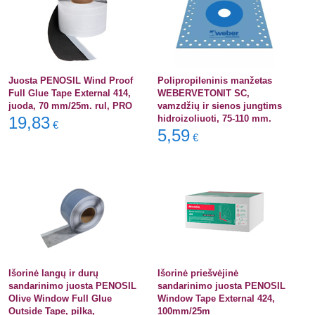
Juosta PENOSIL Wind Proof
Polipropileninis manžetas
Full Glue Tape External 414,
WEBERVETONIT SC,
juoda, 70 mm/25m. rul, PRO
vamzdžių ir sienos jungtims
19,83
hidroizoliuoti, 75-110 mm.
€
5,59
€
Išorinė langų ir durų
Išorinė priešvėjinė
sandarinimo juosta PENOSIL
sandarinimo juosta PENOSIL
Olive Window Full Glue
Window Tape External 424,
Outside Tape, pilka,
100mm/25m