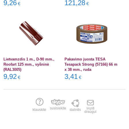
9,26
121,28
€
€
Lietvamzdis 1 m., D-90 mm.,
Pakavimo juosta TESA
Roofart 125 mm., vyšninė
Tesapack Strong (57166) 66 m
(RAL3005)
x 38 mm., ruda
9,92
3,41
€
€
susisiekite
siųsti
klauskite
dalintis
draugui