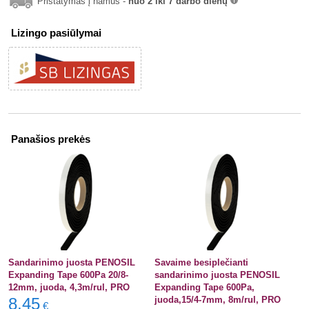
Pristatymas į namus -
nuo 2 iki 7 darbo dienų
info
Lizingo pasiūlymai
Panašios prekės
Sandarinimo juosta PENOSIL
Savaime besiplečianti
Expanding Tape 600Pa 20/8-
sandarinimo juosta PENOSIL
12mm, juoda, 4,3m/rul, PRO
Expanding Tape 600Pa,
8,45
juoda,15/4-7mm, 8m/rul, PRO
€