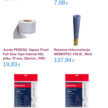
7,68
€
Juosta PENOSIL Vapour Proof
Ruloninė hidroizoliacija
Full Glue Tape Internal 410,
WEBERTEC FOLIE, 30m2
pilka, 70 mm, 25m/rul., PRO
137,94
€
19,83
€