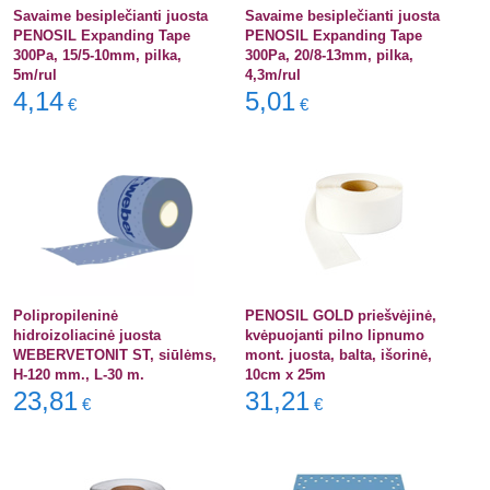
Savaime besiplečianti juosta
Savaime besiplečianti juosta
PENOSIL Expanding Tape
PENOSIL Expanding Tape
300Pa, 15/5-10mm, pilka,
300Pa, 20/8-13mm, pilka,
5m/rul
4,3m/rul
4,14
5,01
€
€
Polipropileninė
PENOSIL GOLD priešvėjinė,
hidroizoliacinė juosta
kvėpuojanti pilno lipnumo
WEBERVETONIT ST, siūlėms,
mont. juosta, balta, išorinė,
H-120 mm., L-30 m.
10cm x 25m
23,81
31,21
€
€