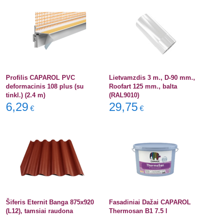
Profilis CAPAROL PVC
Lietvamzdis 3 m., D-90 mm.,
deformacinis 108 plus (su
Roofart 125 mm., balta
tinkl.) (2.4 m)
(RAL9010)
6,29
29,75
€
€
Šiferis Eternit Banga 875x920
Fasadiniai Dažai CAPAROL
(L12), tamsiai raudona
Thermosan B1 7.5 l