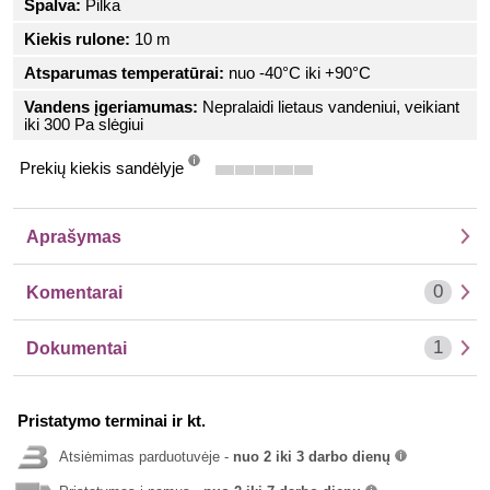
Spalva:
Pilka
Kiekis rulone:
10 m
Atsparumas temperatūrai:
nuo -40°C iki +90°C
Vandens įgeriamumas:
Nepralaidi lietaus vandeniui, veikiant
iki 300 Pa slėgiui
Prekių kiekis sandėlyje
info
Aprašymas
0
Komentarai
1
Dokumentai
Pristatymo terminai ir kt.
Atsiėmimas parduotuvėje -
nuo 2 iki 3 darbo dienų
info