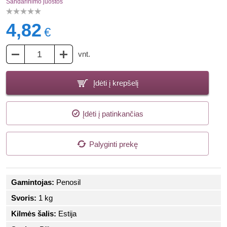
Sandarinimo juostos
4,82
€
vnt.
Įdėti į krepšelį
Įdėti į patinkančias
Palyginti prekę
Gamintojas:
Penosil
Svoris:
1 kg
Kilmės šalis:
Estija