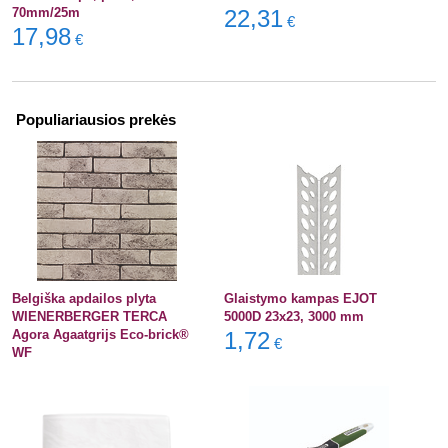
70mm/25m
22,31
€
17,98
€
Populiariausios prekės
Belgiška apdailos plyta
Glaistymo kampas EJOT
WIENERBERGER TERCA
5000D 23x23, 3000 mm
Agora Agaatgrijs Eco-brick®
1,72
€
WF