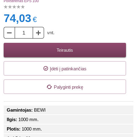
Polistirenas EPS 100
74,03
€
vnt.
Teirautis
Įdėti į patinkančias
Palyginti prekę
Gamintojas:
BEWI
Ilgis:
1000 mm.
Plotis:
1000 mm.