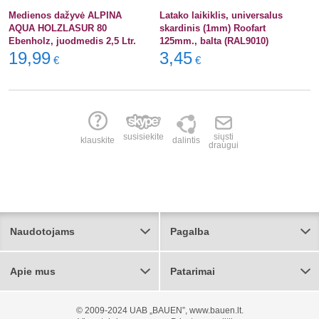
Medienos dažyvė ALPINA
Latako laikiklis, universalus
AQUA HOLZLASUR 80
skardinis (1mm) Roofart
Ebenholz, juodmedis 2,5 Ltr.
125mm., balta (RAL9010)
19,99
3,45
€
€
susisiekite
siųsti
klauskite
dalintis
draugui
Naudotojams
Pagalba
Apie mus
Patarimai
© 2009-2024 UAB „BAUEN”, www.bauen.lt.