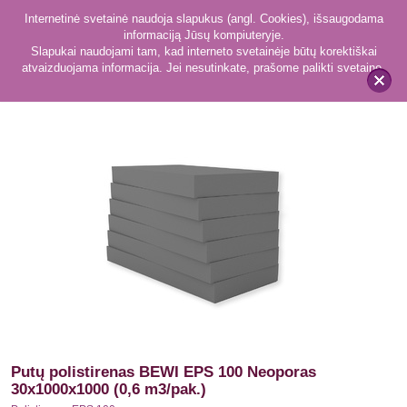
Internetinė svetainė naudoja slapukus (angl. Cookies), išsaugodama
informaciją Jūsų kompiuteryje.
Slapukai naudojami tam, kad interneto svetainėje būtų korektiškai
atvaizduojama informacija. Jei nesutinkate, prašome palikti svetainę.
41
Polistirenas EPS 100
x
Putų polistirenas BEWI EPS 100 Neoporas
30x1000x1000 (0,6 m3/pak.)