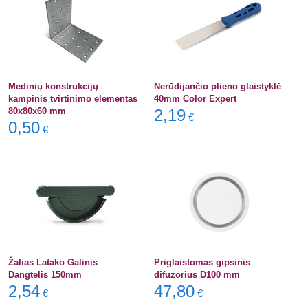
Medinių konstrukcijų
Nerūdijančio plieno glaistyklė
kampinis tvirtinimo elementas
40mm Color Expert
80x80x60 mm
2,19
€
0,50
€
Žalias Latako Galinis
Priglaistomas gipsinis
Dangtelis 150mm
difuzorius D100 mm
2,54
47,80
€
€