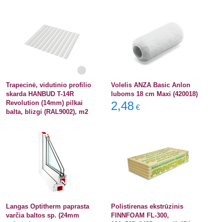
Trapecinė, vidutinio profilio
Volelis ANZA Basic Anlon
skarda HANBUD T-14R
luboms 18 cm Maxi (420018)
Revolution (14mm) pilkai
2,48
€
balta, blizgi (RAL9002), m2
Langas Optitherm paprasta
Polistirenas ekstrūzinis
varčia baltos sp. (24mm
FINNFOAM FL-300,