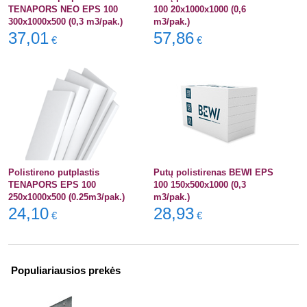
TENAPORS NEO EPS 100
100 20x1000x1000 (0,6
300x1000x500 (0,3 m3/pak.)
m3/pak.)
37,01
57,86
€
€
Polistireno putplastis
Putų polistirenas BEWI EPS
TENAPORS EPS 100
100 150x500x1000 (0,3
250x1000x500 (0.25m3/pak.)
m3/pak.)
24,10
28,93
€
€
Populiariausios prekės