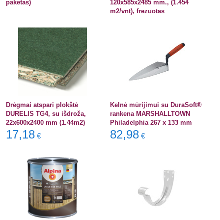
paketas)
120x585x2485 mm., (1.454
m2/vnt), frezuotas
Drėgmai atspari plokštė
Kelnė mūrijimui su DuraSoft®
DURELIS TG4, su išdroža,
rankena MARSHALLTOWN
22x600x2400 mm (1.44m2)
Philadelphia 267 x 133 mm
17,18
82,98
€
€