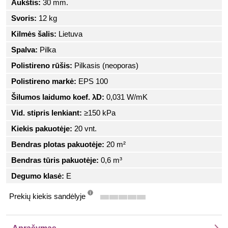
Aukštis:
30 mm.
Svoris:
12 kg
Kilmės šalis:
Lietuva
Spalva:
Pilka
Polistireno rūšis:
Pilkasis (neoporas)
Polistireno markė:
EPS 100
Šilumos laidumo koef. λD:
0,031 W/mK
Vid. stipris lenkiant:
≥150 kPa
Kiekis pakuotėje:
20 vnt.
Bendras plotas pakuotėje:
20 m²
Bendras tūris pakuotėje:
0,6 m³
Degumo klasė:
E
Prekių kiekis sandėlyje
info