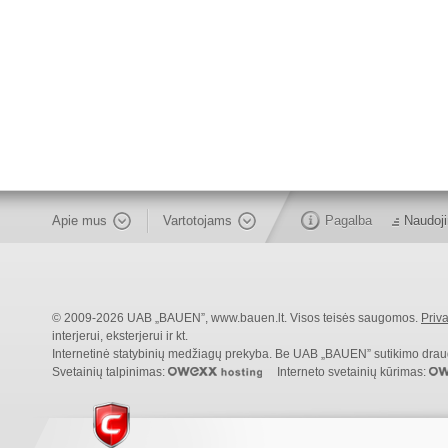
Apie mus
Vartotojams
Pagalba
Naudoji
© 2009-2026 UAB „BAUEN”, www.bauen.lt. Visos teisės saugomos.
Priva
interjerui, eksterjerui ir kt.
Internetinė statybinių medžiagų prekyba. Be UAB „BAUEN” sutikimo draudži
Svetainių talpinimas:
Interneto svetainių kūrimas: