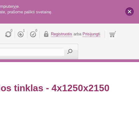
mpiuteryje.
te, prašome palikti svetainę.
x
0
1
0
Registruotis
arba
Prisijungti
os tinklas - 4x1250x2150