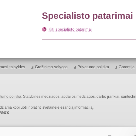
Specialisto patarimai
Kiti specialisto patarimai
mosi taisyklės
Grąžinimo sąlygos
Privatumo politika
Garantija
tumo politika
. Statybinės medžiagos, apdailos medžiagos, darbo įrankiai, santechn
ama kopijuoti ir platinti svetainėje esančią informaciją.