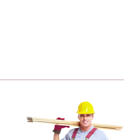
info
o