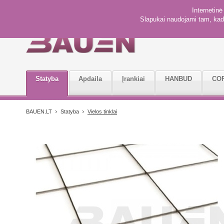
Internetin
Slapukai naudojami tam, kad 
Statyba
Apdaila
Įrankiai
HANBUD
CO
BAUEN.LT
Statyba
Vielos tinklai