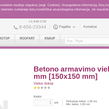
ė svetainė naudoja slapukus (angl. Cookies), išsaugodama informaciją Jūsų ko
interneto svetainėje būtų korektiškai atvaizduojama informacija. Jei nesutinka
I-V, 8:00-17:00
8-656-23344
Pagalba
Kontaktai
ROTOP
ROOFART
KNAUF
Betono armavimo viel
mm [150x150 mm]
Vielos tinklai
Kiekis
Perkamas kiekis:
1.00
vnt.
vnt
Min. kiekis:
1.00
vnt.