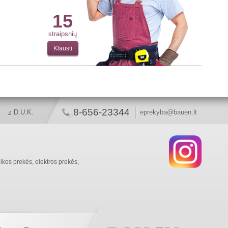
15
straipsnių
Klausti
8-656-23344
D.U.K.
eprekyba@bauen.lt
ikos prekės, elektros prekės,