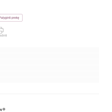
Palyginti prekę
dinti
nų