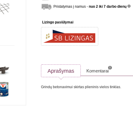
Pristatymas į namus -
nuo 2 iki 7 darbo dienų
inf
Lizingo pasiūlymai
0
Aprašymas
Komentarai
Grindų betonavimui skirtas plieninis vielos tinklas.