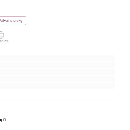
Palyginti prekę
dinti
nų
info