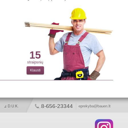
15
straipsnių
Klausti
8-656-23344
D.U.K.
eprekyba@bauen.lt