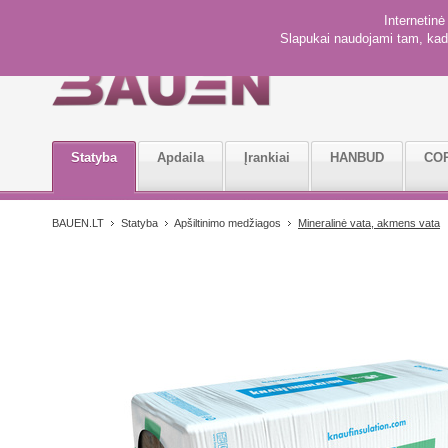
Internetin
Slapukai naudojami tam, kad 
Statyba
Apdaila
Įrankiai
HANBUD
CO
BAUEN.LT
Statyba
Apšiltinimo medžiagos
Mineralinė vata, akmens vata