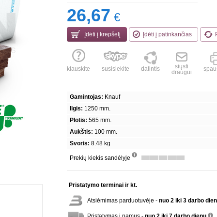
26,67
€
Įdėti į krepšelį
Įdėti į patinkančias
siųsti
klauskite
susisiekite
dalintis
spaus
draugui
Gamintojas:
Knauf
Ilgis:
1250 mm.
Plotis:
565 mm.
Aukštis:
100 mm.
Svoris:
8.48 kg
Prekių kiekis sandėlyje
info
Pristatymo terminai ir kt.
Atsiėmimas parduotuvėje -
nuo 2 iki 3 darbo die
Pristatymas į namus -
nuo 2 iki 7 darbo dienų