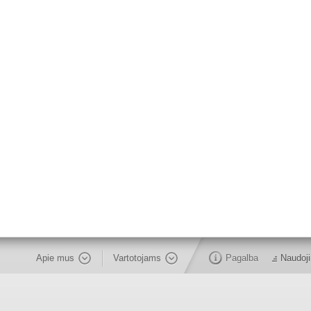
Apie mus
Vartotojams
Pagalba
Naudoji