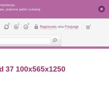
mpiuteryje.
te, prašome palikti svetainę.
x
0
1
0
Registruotis
arba
Prisijungti
rd 37 100x565x1250