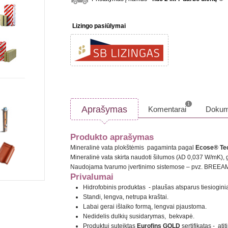
inf
Lizingo pasiūlymai
1
Aprašymas
Komentarai
Dokum
Produkto aprašymas
Mineralinė vata plokštėmis pagaminta pagal
Ecose® Tec
Mineralinė vata skirta naudoti šilumos (λD 0,037 W/mK),
Naudojama tvarumo įvertinimo sistemose – pvz. BREEA
Privalumai
Hidrofobinis produktas - plaušas atsparus tiesiogin
Standi, lengva, netrupa kraštai.
Labai gerai išlaiko formą, lengvai pjaustoma.
Nedidelis dulkių susidarymas, bekvapė.
​​​​​​​Produktui suteiktas
Eurofins GOLD
sertifikatas - at