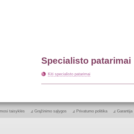
Specialisto patarimai
Kiti specialisto patarimai
mosi taisyklės
Grąžinimo sąlygos
Privatumo politika
Garantija