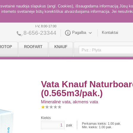
ė svetainė naudoja slapukus (angl. Cookies), išsaugodama informaciją Jūsų ko
interneto svetainėje būtų korektiškai atvaizduojama informacija. Jei nesutinka
I-V, 8:00-17:00
8-656-23344
Pagalba
Kontaktai
ROTOP
ROOFART
KNAUF
Vata Knauf Naturboa
(0.565m3/pak.)
Mineralinė vata, akmens vata
Kiekis
Perkamas kiekis:
1.00
pak.
pak
Min. kiekis:
1.00
pak.