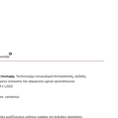
o
1
entai
hnologiją
. Technologija nenaudojant formaldehidų, dažiklių.
 garso izoliavimo bei atsparumo ugniai sprendimuose.
M ir LEED
iam vandeniui.
itinka aukščiausius galimus patalpų oro kokybės standartus.