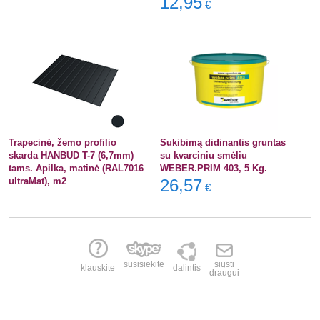
12,95
€
Trapecinė, žemo profilio
Sukibimą didinantis gruntas
skarda HANBUD T-7 (6,7mm)
su kvarciniu smėliu
tams. Apilka, matinė (RAL7016
WEBER.PRIM 403, 5 Kg.
ultraMat), m2
26,57
€
susisiekite
siųsti
klauskite
dalintis
draugui