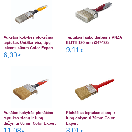
Aukštos kokybės plokščias
Teptukas lauko darbams ANZA
teptukas UniStar visų tipų
ELITE 120 mm (347492)
lakams 40mm Color Expert
9,11
€
6,30
€
Aukštos kokybės plokščias
Plokščias teptukas sienų ir
teptukas sienų ir lubų
lubų dažymui 70mm Color
dažymui 80mm Color Expert
Expert
11,08
3,01
€
€