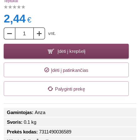
Teptukai
2,44
€
vnt.
Įdėti į krepšelį
Įdėti į patinkančias
Palyginti prekę
Gamintojas:
Anza
Svoris:
0.1 kg
Prekės kodas:
7311490036589