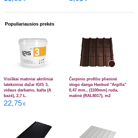
Populiariausios prekės
Visiškai matiniai akriliniai
Čerpinio profilio plieninė
lateksiniai dažai IGIS 3,
stogo danga Hanbud "Argilla"
vidaus darbams, balta (A
0,47 mm., (1100mm) ruda,
bazė), 2,7 L.
matinė (RAL8017), m2
22,75
€