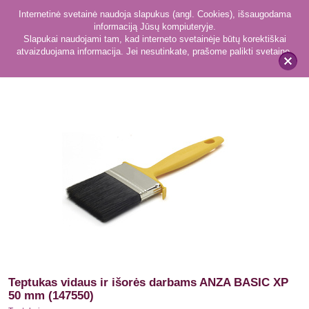
Internetinė svetainė naudoja slapukus (angl. Cookies), išsaugodama
informaciją Jūsų kompiuteryje.
Slapukai naudojami tam, kad interneto svetainėje būtų korektiškai
atvaizduojama informacija. Jei nesutinkate, prašome palikti svetainę.
59
Teptukai
x
Teptukas vidaus ir išorės darbams ANZA BASIC XP
50 mm (147550)